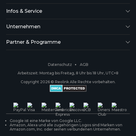
Reolink Lumus
Infos & Service
Argus 2
Support
Unternehmen
Reolink Go
Blog
Über uns
Partner & Programme
RLK8-800B4
Kompatibilität
Sicherheit
Affiliate
Datenschutz
AGB
RLC-410
Zahlungsmethoden
#ReolinkCaptures
Geschäftspartner
Arbeitszeit: Montag bis Freitag, 8 Uhr bis 18 Uhr, UTC+8
Copyright 2026 © Reolink Alle Rechte vorbehalten.
Kabellose IP-Kameras
Garantie & Rückgabe
Presse & Medien
Reolink Trial
PoE-Kameras & NVRs
Versand & Lieferung
Kontakt
WLAN IP-Kameras
Ihre Bestellung verfolgen
Google ist eine Marke von Google LLC.
Amazon, Alexa und alle zugehörigen Logos sind Marken von
Amazon.com, Inc. oder seinen verbundenen Unternehmen.
Überwachungssysteme
Produktregistrierung