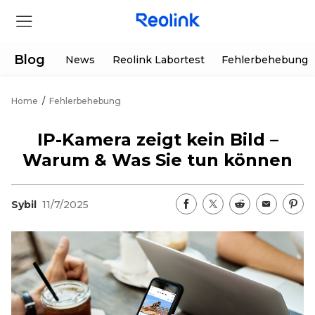
Blog
News
Reolink Labortest
Fehlerbehebung
Home
/
Fehlerbehebung
Shop
IP-Kamera zeigt kein Bild –
Produkte
Warum & Was Sie tun können
Hilfe
Sybil
11/7/2025
Supportanfrage
Aktionen
Partner
Herunterladen
Sonderangebot
App & Client
Bestellung verfolgen
Generalüberholt