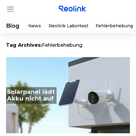
Blog
News
Reolink Labortest
Fehlerbehebung
Tag Archives:
Fehlerbehebung
Shop
Produkte
Hilfe
Supportanfrage
Aktionen
Partner
Herunterladen
Sonderangebot
App & Client
Bestellung verfolgen
Generalüberholt