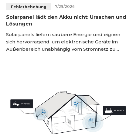
7/29/2026
Fehlerbehebung
Blog
Registrieren
Solarpanel lädt den Akku nicht: Ursachen und
Lösungen
Einloggen
Kontakt
Solarpanels liefern saubere Energie und eignen
sich hervorragend, um elektronische Geräte im
Außenbereich unabhängig vom Stromnetz zu
betreiben. Sie können unter anderem
Außenleuchten, Überwachungskameras,
Wohnmobile und kleinere Inselsysteme mit Energie
versorgen. Gelegentlich tritt jedoch das Problem
auf, dass das Solarpanel den angeschlossenen
Akku nicht mehr oder nur sehr langsam läd