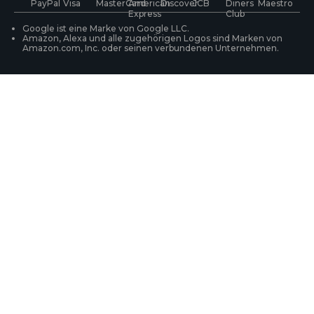
WLAN IP-Kameras
Ihre Bestellung verfolgen
Google ist eine Marke von Google LLC.
Amazon, Alexa und alle zugehörigen Logos sind Marken von
Amazon.com, Inc. oder seinen verbundenen Unternehmen.
Überwachungssysteme
Produktregistrierung
Läsungsfinder
FAQ zum Einkauf