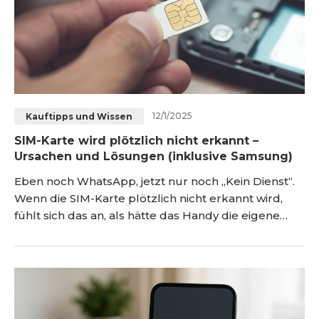
12/1/2025
Kauftipps und Wissen
SIM-Karte wird plötzlich nicht erkannt –
Ursachen und Lösungen (inklusive Samsung)
Eben noch WhatsApp, jetzt nur noch „Kein Dienst“.
Wenn die SIM-Karte plötzlich nicht erkannt wird,
fühlt sich das an, als hätte das Handy die eigene
Identität vergessen. Keine Anrufe, keine Daten, kein
Netz. Das kann jeden treffen – ob nach einem
Update, einem Sturz oder einfach so über Nacht.
Doch keine Sorge: Meist ist die Lösung näher, als Sie
denken. <h2 id="erste-anzeichen-und-schnelle