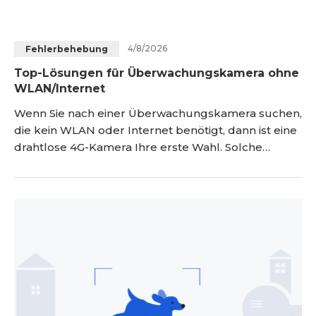
4/8/2026
Fehlerbehebung
Top-Lösungen für Überwachungskamera ohne
WLAN/Internet
Wenn Sie nach einer Überwachungskamera suchen,
die kein WLAN oder Internet benötigt, dann ist eine
drahtlose 4G-Kamera Ihre erste Wahl. Solche
Kameras können mit einem Datentarif unabhängig
funktionieren, damit Sie Ihr Eigentum im Auge
behalten können, auch wenn Sie nicht zu Hause
sind. Für die Videoüberwachung ohne WLAN gibt
es auch einige Alternativen, wie z. B. ein NVR
Überwachungssys