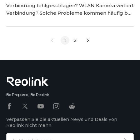
Verbindung fehlgeschlagen? WLAN Kamera verliert
Verbindung? Solche Probleme kommen häufig bei
der Nutzung der WLAN IP Kameras vor. In diesem
Beitrag werden wir Ihnen erklären, warum die
Verbindung zum Router/WLAN fehlgeschlagen ist
1
2
und wie Sie selbst das Problem schnell lösen
können. <h2 id="ursachen-und-l-sungen-im-
berblick" title="Ursac
Be Prepared, Be Reolink
Verpassen Sie die aktuellen News und Deals von
Reolink nicht mehr!