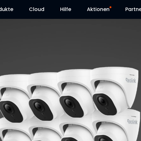
dukte
Cloud
Hilfe
Aktionen
Partn
Supportanfrage
Sonderangebot
Herunterladen
Reolink Day
Blog
Kontakt