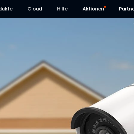
dukte
Cloud
Hilfe
Aktionen
Partn
Supportanfrage
Sonderangebot
Herunterladen
Reolink Day
Blog
Kontakt