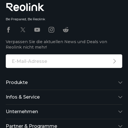
Be Prepared, Be Reolink
Verpassen Sie die aktuellen News und Deals von
Reolink nicht mehr!
Produkte
Reolink Lumus
Infos & Service
Argus 2
Support
Unternehmen
Reolink Go
Blog
Über uns
Partner & Programme