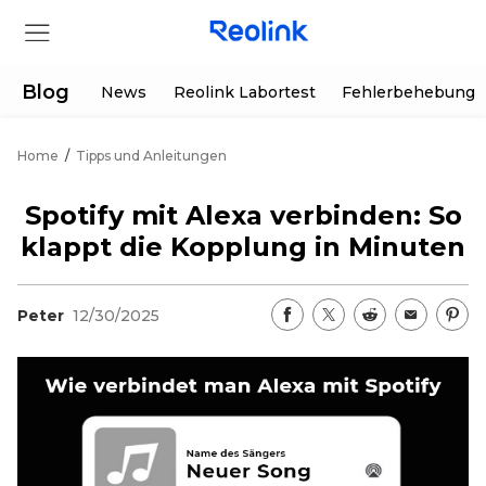
Blog
News
Reolink Labortest
Fehlerbehebung
Home
/
Tipps und Anleitungen
Shop
Spotify mit Alexa verbinden: So
Produkte
klappt die Kopplung in Minuten
Hilfe
Peter
12/30/2025
Supportanfrage
Aktionen
Partner
Herunterladen
Sonderangebot
App & Client
Bestellung verfolgen
Generalüberholt