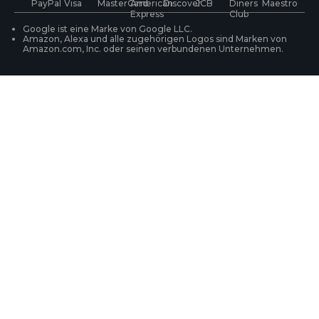
WLAN IP-Kameras
Ihre Bestellung verfolgen
Google ist eine Marke von Google LLC.
Amazon, Alexa und alle zugehörigen Logos sind Marken von
Amazon.com, Inc. oder seinen verbundenen Unternehmen.
Überwachungssysteme
Produktregistrierung
Läsungsfinder
FAQ zum Einkauf