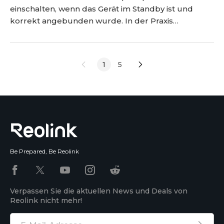
einschalten, wenn das Gerät im Standby ist und
korrekt angebunden wurde. In der Praxis
funktionieren drei Wege besonders zuverlässig: ein
Smart TV mit nativer Alexa-Unterstützung, ein Fire
TV über HDMI-CEC oder eine Infrarot-Steuerung
1
5
als Nachrüstung. Welche Lösung passt, hängt von
Ihrem TV-Modell und der vorhandenen Hardware
ab. <h2 id="kann-alex
Be Prepared, Be Reolink
Verpassen Sie die aktuellen News und Deals von
Reolink nicht mehr!