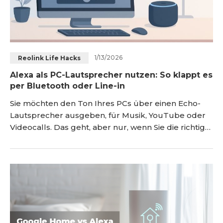
1/13/2026
Reolink Life Hacks
Alexa als PC-Lautsprecher nutzen: So klappt es
per Bluetooth oder Line-in
Sie möchten den Ton Ihres PCs über einen Echo-
Lautsprecher ausgeben, für Musik, YouTube oder
Videocalls. Das geht, aber nur, wenn Sie die richtige
Verbindung wählen. In diesem Artikel erfahren Sie
Schritt für Schritt, wie Sie Alexa als Lautsprecher mit
Ihrem Windows- oder macOS-PC verbinden
können. <h2 id="welche-verbindung-passt-zu-mir-
30-sekunden-schnellcheck" title="Welche Verbind