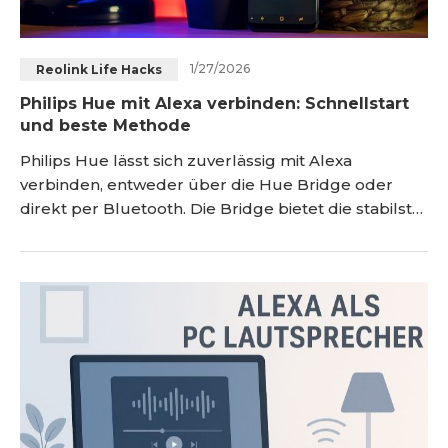
1/27/2026
Reolink Life Hacks
Philips Hue mit Alexa verbinden: Schnellstart
und beste Methode
Philips Hue lässt sich zuverlässig mit Alexa
verbinden, entweder über die Hue Bridge oder
direkt per Bluetooth. Die Bridge bietet die stabilste
Verbindung, unterstützt komplexe Routinen und
eignet sich für mehrere Räume. Bluetooth ist
schneller eingerichtet, aber funktional
eingeschränkt und vor allem für wenige Lampen
gedacht. Im Folgenden finden Sie eine klare Schritt-
für-Schritt-Anlei