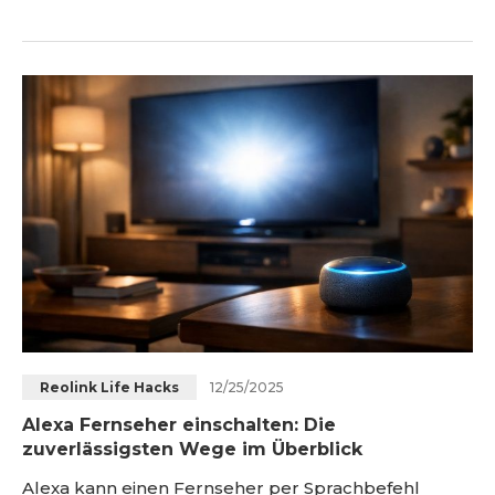
den besten Klang? Amazon bietet inzwischen eine
ganze Familie an Echo-Lautsprechern an, vom
kompakten Einsteigergerät bis zum raumfüllenden
Klangwürfel. Dieser Artikel führt Sie strukturiert,
präzise und praxisnah durch die wichtigsten
Modelle und h
12/25/2025
Reolink Life Hacks
Alexa Fernseher einschalten: Die
zuverlässigsten Wege im Überblick
Alexa kann einen Fernseher per Sprachbefehl