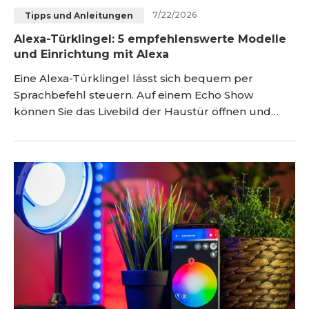
7/22/2026
Tipps und Anleitungen
Blog
Registrieren
Alexa-Türklingel: 5 empfehlenswerte Modelle
und Einrichtung mit Alexa
Einloggen
Kontakt
Eine Alexa-Türklingel lässt sich bequem per
Sprachbefehl steuern. Auf einem Echo Show
können Sie das Livebild der Haustür öffnen und
Besucher sehen, ohne zuerst das Smartphone zur
Hand zu nehmen. Echo-Geräte lassen sich
außerdem als zusätzliche Türgongs verwenden. In
diesem Ratgeber erfahren Sie, welche Funktionen
eine Alexa-Türklingel bietet, welche Modelle
empfehlenswert sind und wie S