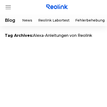
Blog
News
Reolink Labortest
Fehlerbehebung
Tag Archives:
Alexa-Anleitungen von Reolink
Shop
Produkte
Hilfe
Supportanfrage
Aktionen
Partner
Herunterladen
Sonderangebot
App & Client
Bestellung verfolgen
Generalüberholt