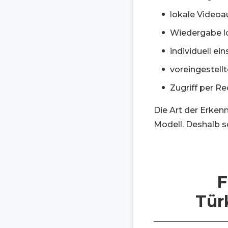
lokale Videoa
Wiedergabe lo
individuell e
voreingestell
Zugriff per Re
Die Art der Erken
Modell. Deshalb s
F
Tür