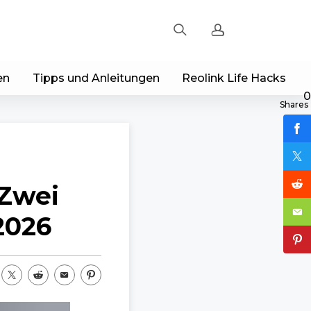
en
Tipps und Anleitungen
Reolink Life Hacks
Registrieren
0
Shares
Einloggen
Bestellung verfolgen
 Zwei
2026