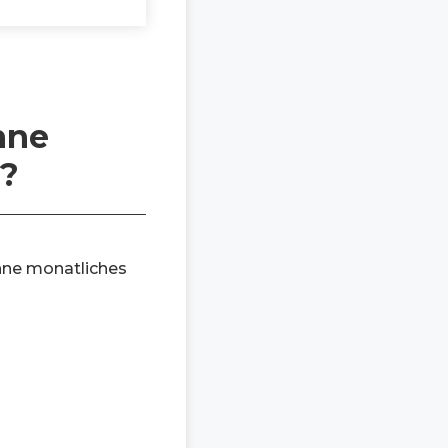
hne
?
hne monatliches