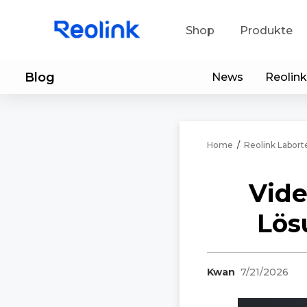
Shop
Produkte
Blog
News
Reolink
Sup
He
Home
/
Reolink Labort
Ap
Vide
Lös
Kwan
7/21/2026