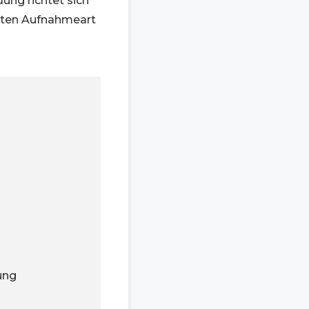
ung richtet sich
hten Aufnahmeart
ung