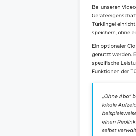
Bei unseren Video-
Geräteeigenschaft
Türklingel einric
speichern, ohne e
Ein optionaler Cl
genutzt werden. Er
spezifische Leis
Funktionen der Tü
„Ohne Abo“ b
lokale Aufze
beispielsweis
einen Reolin
selbst verwal