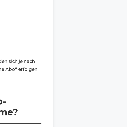
en sich je nach
ne Abo“ erfolgen.
o-
ome?