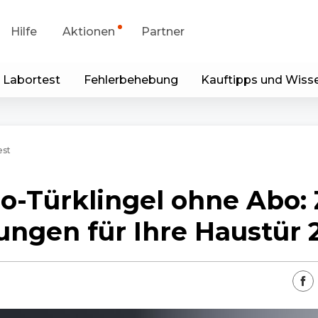
Hilfe
Aktionen
Partner
 Labortest
Fehlerbehebung
Kauftipps und Wiss
portanfrage
Sonderangebot
runterladen
Generalüberholt
est
p & Client
o-Türklingel ohne Abo:
Blog
ungen für Ihre Haustür 
Kontakt