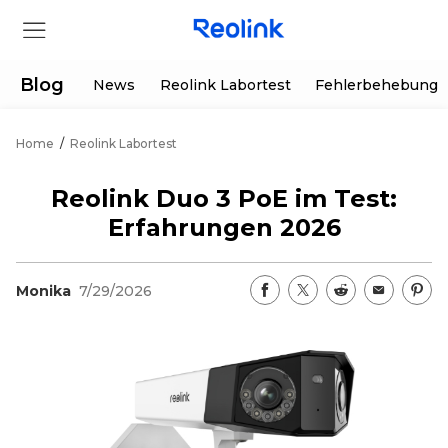
Blog
News
Reolink Labortest
Fehlerbehebung
Home
/
Reolink Labortest
Shop
Reolink Duo 3 PoE im Test:
Produkte
Erfahrungen 2026
Hilfe
Monika
7/29/2026
Supportanfrage
Aktionen
Partner
Herunterladen
Sonderangebot
App & Client
Bestellung verfolgen
Generalüberholt