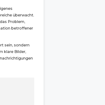
eigenes
ereiche überwacht.
t das Problem,
mation betroffener
ert sein, sondern
 klare Bilder,
enachrichtigungen