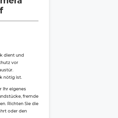
amera
f
k dient und
chutz vor
ustür.
 nötig ist.
r Ihr eigenes
undstücke, fremde
n. Richten Sie die
ahrt oder den