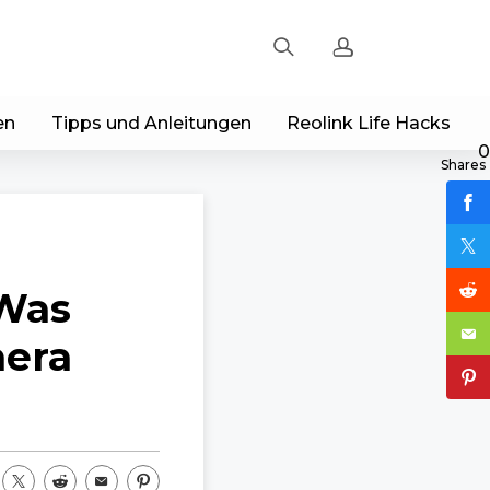
en
Tipps und Anleitungen
Reolink Life Hacks
Registrieren
0
Shares
Einloggen
Bestellung verfolgen
Was
mera