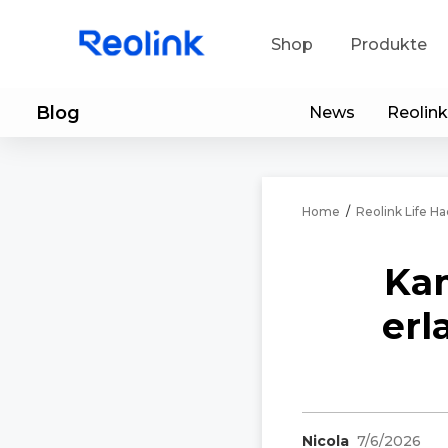
Shop
Produkte
Blog
News
Reolink
Sup
He
Home
/
Reolink Life Ha
Ap
Ka
erl
Nicola
7/6/2026