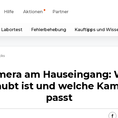
Hilfe
Aktionen
Partner
 Labortest
Fehlerbehebung
Kauftipps und Wiss
portanfrage
Sonderangebot
runterladen
Generalüberholt
cks
p & Client
mera am Hauseingang: 
Blog
aubt ist und welche Ka
Kontakt
passt