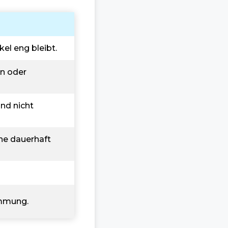
el eng bleibt.
en oder
und nicht
ne dauerhaft
immung.