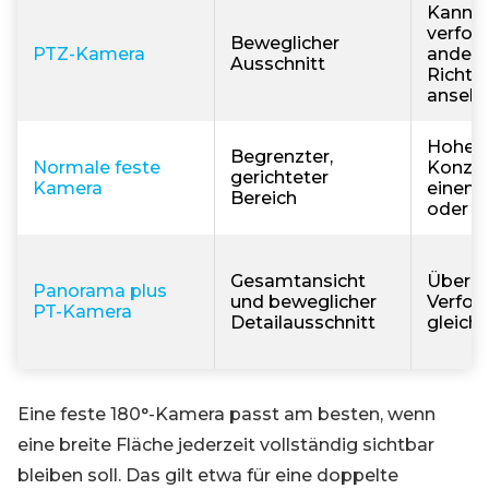
Kann Z
verfol
Beweglicher
PTZ-Kamera
andere
Ausschnitt
Richtu
anseh
Hohe
Begrenzter,
Normale feste
Konzen
gerichteter
Kamera
einen 
Bereich
oder P
Gesamtansicht
Überbl
Panorama plus
und beweglicher
Verfol
PT-Kamera
Detailausschnitt
gleichz
Eine feste 180°-Kamera passt am besten, wenn
eine breite Fläche jederzeit vollständig sichtbar
bleiben soll. Das gilt etwa für eine doppelte