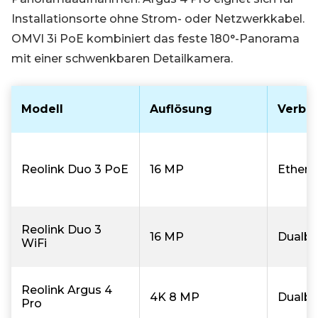
Installationsorte ohne Strom- oder Netzwerkkabel.
OMVI 3i PoE kombiniert das feste 180°-Panorama
mit einer schwenkbaren Detailkamera.
Modell
Auflösung
Verbi
Reolink Duo 3 PoE
16 MP
Ethern
Reolink Duo 3
16 MP
Dualba
WiFi
Reolink Argus 4
4K 8 MP
Dualba
Pro