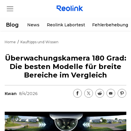
Blog
News
Reolink Labortest
Fehlerbehebung
Home
/
Kauftipps und Wissen
Shop
Überwachungskamera 180 Grad:
Produkte
Die besten Modelle für breite
Bereiche im Vergleich
Hilfe
Kwan
8/4/2026
Supportanfrage
Aktionen
Partner
Herunterladen
Sonderangebot
App & Client
Bestellung verfolgen
Generalüberholt