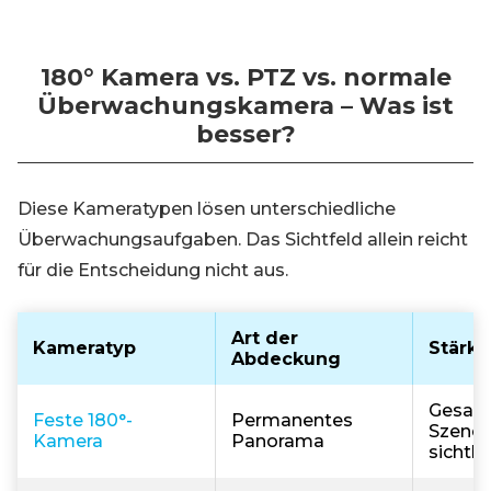
180° Kamera vs. PTZ vs. normale
Überwachungskamera – Was ist
besser?
Diese Kameratypen lösen unterschiedliche
Überwachungsaufgaben. Das Sichtfeld allein reicht
für die Entscheidung nicht aus.
Art der
Kameratyp
Stärke
Abdeckung
Gesamt
Feste 180°-
Permanentes
Szene g
Kamera
Panorama
sichtb