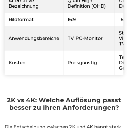
Alternative
Quad High
Ult
Bezeichnung
Definition (QHD)
Def
Bildformat
16:9
16:9
Str
Anwendungsbereiche
TV, PC-Monitor
Vid
TV
Teur
Kosten
Preisgünstig
Dis
Ger
2K vs 4K: Welche Auflösung passt
besser zu Ihren Anforderungen?
Die Entscheidung zwischen 2K und 4K hängt stark