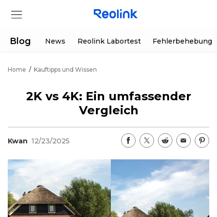
Blog
News
Reolink Labortest
Fehlerbehebung
Home
/
Kauftipps und Wissen
Shop
2K vs 4K: Ein umfassender
Produkte
Vergleich
Hilfe
Kwan
12/23/2025
Supportanfrage
Aktionen
Partner
Herunterladen
Sonderangebot
App & Client
Bestellung verfolgen
Generalüberholt