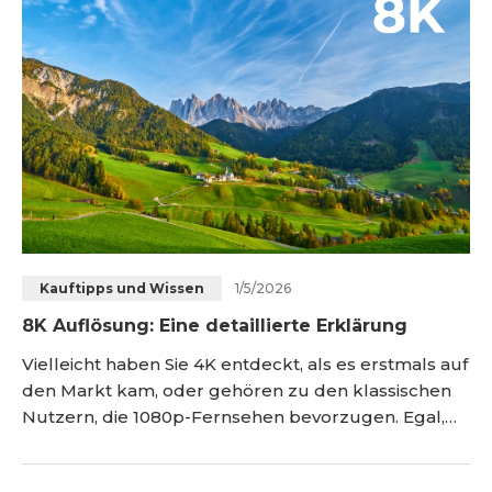
gehen wir darauf ein, was 4K-Auflösung wirklich
bedeutet, wie viele Pixel sie umfasst, ob ein
Upgrade auf
1/5/2026
Kauftipps und Wissen
8K Auflösung: Eine detaillierte Erklärung
Vielleicht haben Sie 4K entdeckt, als es erstmals auf
den Markt kam, oder gehören zu den klassischen
Nutzern, die 1080p-Fernsehen bevorzugen. Egal,
welchen Bildschirmstandard Sie aktuell nutzen, das
nächste große Thema steht bereits in den