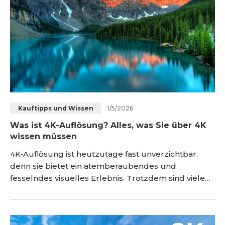
title="WQHD vs. QHD: Gibt e
1/5/2026
Kauftipps und Wissen
Was ist 4K-Auflösung? Alles, was Sie über 4K
wissen müssen
4K-Auflösung ist heutzutage fast unverzichtbar,
denn sie bietet ein atemberaubendes und
fesselndes visuelles Erlebnis. Trotzdem sind viele
Käufer unsicher, wenn es darum geht, ein 4K-Gerät
auszuwählen – vor allem, wenn sie die technischen
Details nicht genau kennen. In diesem Artikel