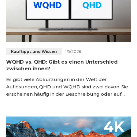
1/5/2026
Kauftipps und Wissen
WQHD vs. QHD: Gibt es einen Unterschied
zwischen ihnen?
Es gibt viele Abkürzungen in der Welt der
Auflösungen, QHD und WQHD sind zwei davon. Sie
erscheinen häufig in der Beschreibung oder auf
der Verpackung von Fernsehern oder Monitoren.
Was bedeuten sie und was ist der Unterschied?
Dieser Artikel wird diese Frage beantworten und
gleichzeitig erörtern, ob QHD sich lohnt. <h2
id="wqhd-vs-qhd-gibt-es-einen-unterschied-"