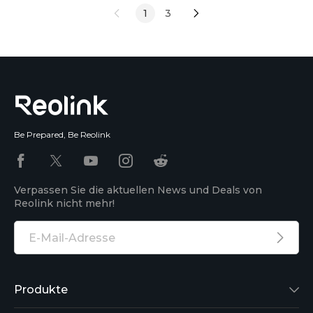
Startlöchern: 8K. Wie damals der Übergang von
1
3
1080p zu 4K für große Schlagzeilen sorgte, wird
auch die Einführung der 8K-Auflösung weltweit für
noch m
Be Prepared, Be Reolink
Verpassen Sie die aktuellen News und Deals von
Reolink nicht mehr!
Produkte