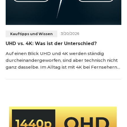
3/20/2026
Kauftipps und Wissen
UHD vs. 4K: Was ist der Unterschied?
Auf einen Blick UHD und 4K werden ständig
durcheinandergeworfen, sind aber technisch nicht
ganz dasselbe. Im Alltag ist mit 4K bei Fernsehern
fast immer UHD gemeint, also 3840 x 2160 Pixel.
Echtes 4K im Kinostandard liegt bei 4096 x 2160
Pixeln und ist damit etwas breiter. Für normale
Nutzer ist der Unterschied meistens klein, für die
Filmproduktion kann er aber relevant se