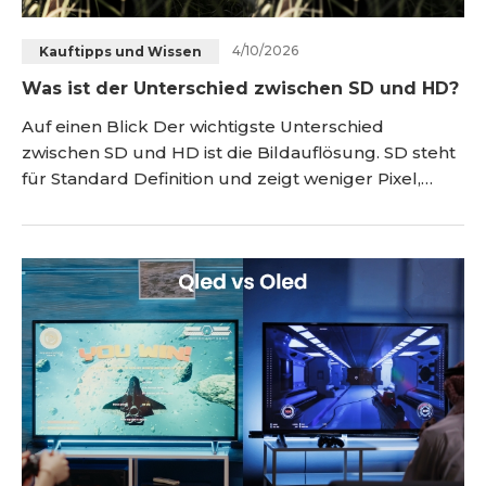
4/10/2026
Kauftipps und Wissen
Was ist der Unterschied zwischen SD und HD?
Auf einen Blick Der wichtigste Unterschied
zwischen SD und HD ist die Bildauflösung. SD steht
für Standard Definition und zeigt weniger Pixel,
während HD für High Definition steht und deutlich
mehr Bilddetails liefert. In der Praxis bedeutet das:
SD spart Speicherplatz und Bandbreite, HD sorgt
für ein schärferes, moderneres und angenehmeres
Seherlebnis. <h2 id="was-ist-