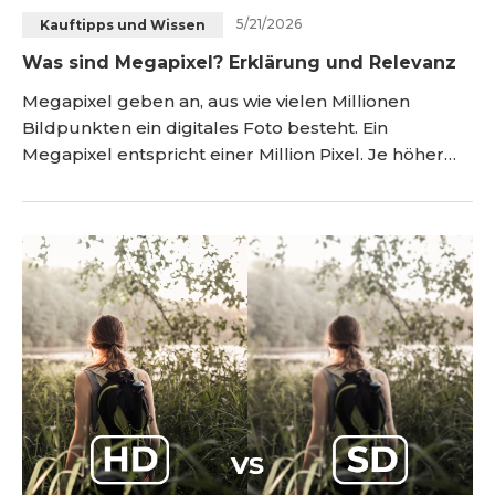
5/21/2026
Kauftipps und Wissen
Blog
Registrieren
Was sind Megapixel? Erklärung und Relevanz
Einloggen
Kontakt
Megapixel geben an, aus wie vielen Millionen
Bildpunkten ein digitales Foto besteht. Ein
Megapixel entspricht einer Million Pixel. Je höher
die Megapixelzahl, desto mehr Bildinformationen
kann ein Foto enthalten. Das kann bei großen
Ausdrucken, Bildausschnitten und
Detailvergrößerungen hilfreich sein. Für die
tatsächliche Bildqualität sind jedoch auch
Sensorgröße, Objektiv, Licht, Bildverarbeit