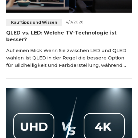
4/9/2026
Kauftipps und Wissen
QLED vs. LED: Welche TV-Technologie ist
besser?
Auf einen Blick Wenn Sie zwischen LED und QLED
wählen, ist QLED in der Regel die bessere Option
für Bildhelligkeit und Farbdarstellung, während
LED meist günstiger ist. Beide Technologien
basieren auf LCD-Panels mit LED-
Hintergrundbeleuchtung, aber QLED ergänzt diese
Technik um Quantum Dots, also Nanopartikel zur
Farbverbesserung. Für helle Räume und kräftige
Farben ist QLE