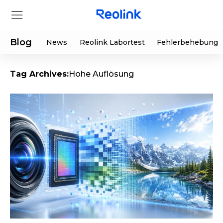
Blog
News
Reolink Labortest
Fehlerbehebung
Tag Archives:
Hohe Auflösung
Shop
Produkte
Hilfe
Supportanfrage
Aktionen
Partner
Herunterladen
Sonderangebot
App & Client
Bestellung verfolgen
Generalüberholt