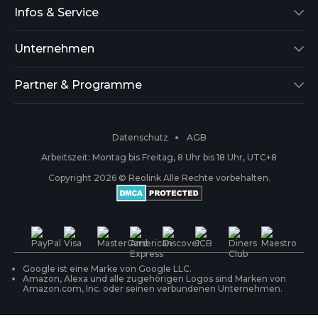
Reolink Lumus
Infos & Service
Argus 2
Support
Unternehmen
Reolink Go
Blog
Über uns
Partner & Programme
RLK8-800B4
Kompatibilität
Sicherheit
Affiliate
Datenschutz
AGB
RLC-410
Zahlungsmethoden
#ReolinkCaptures
Geschäftspartner
Arbeitszeit: Montag bis Freitag, 8 Uhr bis 18 Uhr, UTC+8
Copyright 2026 © Reolink Alle Rechte vorbehalten.
Kabellose IP-Kameras
Garantie & Rückgabe
Presse & Medien
Reolink Trial
PoE-Kameras & NVRs
Versand & Lieferung
Kontakt
WLAN IP-Kameras
Ihre Bestellung verfolgen
Google ist eine Marke von Google LLC.
Amazon, Alexa und alle zugehörigen Logos sind Marken von
Amazon.com, Inc. oder seinen verbundenen Unternehmen.
Überwachungssysteme
Produktregistrierung