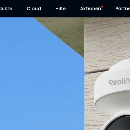
dukte
Cloud
Hilfe
Aktionen
Partn
Supportanfrage
Sonderangebot
Herunterladen
Reolink Day
Blog
Kontakt