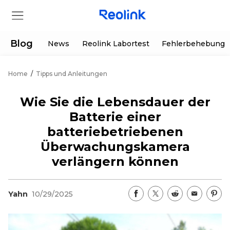
Blog
News
Reolink Labortest
Fehlerbehebung
Home
/
Tipps und Anleitungen
Shop
Wie Sie die Lebensdauer der
Produkte
Batterie einer
batteriebetriebenen
Hilfe
Überwachungskamera
verlängern können
Supportanfrage
Aktionen
Partner
Herunterladen
Sonderangebot
Yahn
10/29/2025
App & Client
Bestellung verfolgen
Generalüberholt