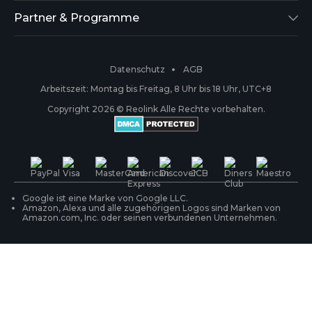
Reolink Go
Blog
Über uns
Partner & Programme
RLK8-800B4
Kompatibilität
Sicherheit
Affiliate
Datenschutz
AGB
RLC-410
Zahlungsmethoden
#ReolinkCaptures
Geschäftspartner
Arbeitszeit: Montag bis Freitag, 8 Uhr bis 18 Uhr, UTC+8
Copyright 2026 © Reolink Alle Rechte vorbehalten.
Kabellose IP-Kameras
Garantie & Rückgabe
Presse & Medien
Reolink Trial
PoE-Kameras & NVRs
Versand & Lieferung
Kontakt
WLAN IP-Kameras
Ihre Bestellung verfolgen
Google ist eine Marke von Google LLC.
Amazon, Alexa und alle zugehörigen Logos sind Marken von
Amazon.com, Inc. oder seinen verbundenen Unternehmen.
Überwachungssysteme
Produktregistrierung
Läsungsfinder
FAQ zum Einkauf