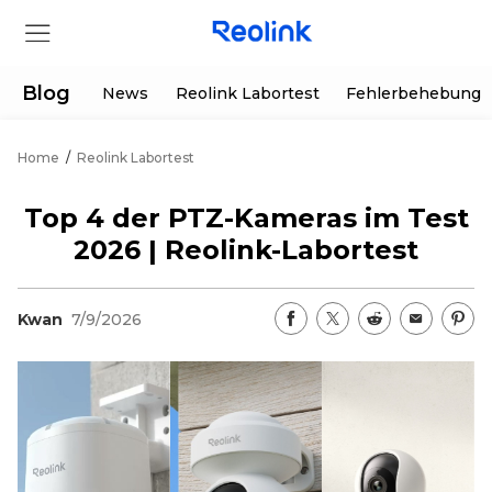
Blog
News
Reolink Labortest
Fehlerbehebung
Home
/
Reolink Labortest
Shop
Top 4 der PTZ-Kameras im Test
Produkte
2026 | Reolink-Labortest
Hilfe
Kwan
7/9/2026
Supportanfrage
Aktionen
Partner
Herunterladen
Sonderangebot
App & Client
Bestellung verfolgen
Generalüberholt