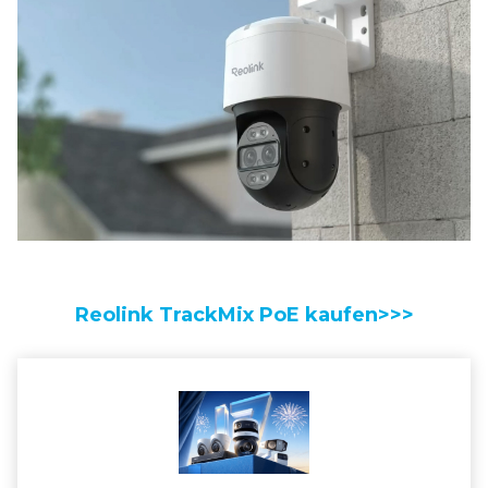
Reolink TrackMix PoE kaufen>>>