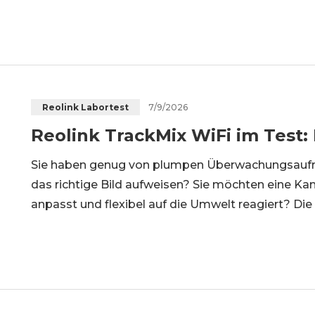
tatsächlich näher und klarer darstellen kann. E
besonders für Einfahrten, große Gru
7/9/2026
Reolink Labortest
Reolink TrackMix WiFi im Test: 
Sie haben genug von plumpen Überwachungsaufn
das richtige Bild aufweisen? Sie möchten eine K
anpasst und flexibel auf die Umwelt reagiert? Die 
Überwachungskameras die Dual-Objektive-Technol
verschiedene Modelle wie PoE-, WiFi