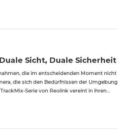
ine Überwachungskamera mit Zoom eignet sich
Duale Sicht, Duale Sicherheit
ahmen, die im entscheidenden Moment nicht
amera, die sich den Bedürfnissen der Umgebung
TrackMix-Serie von Reolink vereint in ihren
ogie mit PTZ-Funktionen. Zur Serie gehören