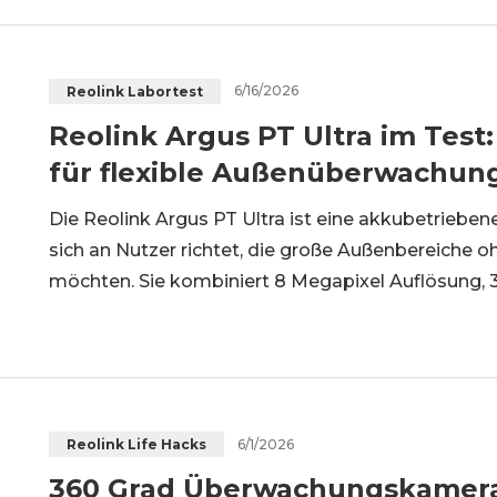
6/16/2026
Reolink Labortest
Reolink Argus PT Ultra im Tes
für flexible Außenüberwachun
Die Reolink Argus PT Ultra ist eine akkubetrieb
sich an Nutzer richtet, die große Außenbereiche
möchten. Sie kombiniert 8 Megapixel Auflösung, 
WLAN und intelligente Objekterkennung in eine
Testbericht fassen wir die wichtigsten Stärk
6/1/2026
Reolink Life Hacks
360 Grad Überwachungskamera