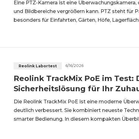
Eine PTZ-Kamera ist eine Überwachungskamera, di
und Bildbereiche vergrößern kann. PTZ steht für 
besonders für Einfahrten, Gärten, Höfe, Lagerfläc
eine einzelne Kamera flexibel mehrere Blickwinke
lohnt sich, wen
6/16/2026
Reolink Labortest
Reolink TrackMix PoE im Test: 
Sicherheitslösung für Ihr Zuh
Die Reolink TrackMix PoE ist eine moderne Über
deutlich verbessert. Sie kombiniert neueste Tec
smarter Bedienung. In diesem kompakten Überblick
TrackMix PoE – von den Funktionen über die Vor- 
weiteren Kaufkriterien.