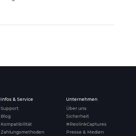
nd wo gibt es Einschränkungen? Eine Übersicht
Infos & Service
Unternehmen
Support
Über uns
Blog
Sicherheit
Kompatibilität
#ReolinkCaptures
Zahlungsmethoden
Presse & Medien