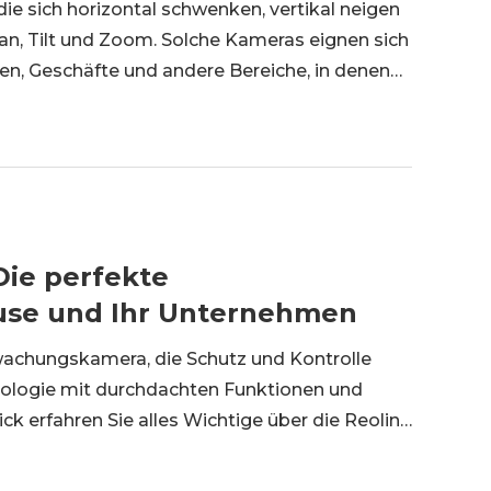
e sich horizontal schwenken, vertikal neigen
Pan, Tilt und Zoom. Solche Kameras eignen sich
hen, Geschäfte und andere Bereiche, in denen
l abdecken soll. Kurz gesagt: Eine PTZ-Kamera
Die perfekte
ause und Ihr Unternehmen
wachungskamera, die Schutz und Kontrolle
hnologie mit durchdachten Funktionen und
 erfahren Sie alles Wichtige über die Reolink
und Nachteile bis hin zu den App-Features und