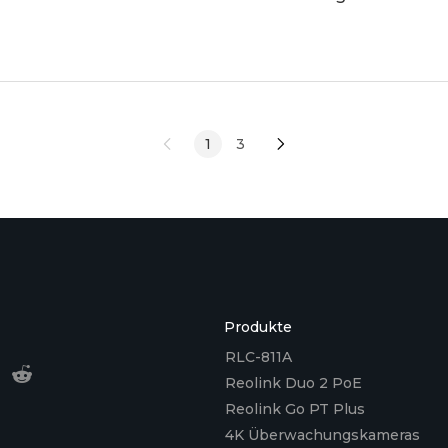
sie im Alltag? Welche Vorteile bringt sie mit – u
über Ausstattung, Insta
1
3
Produkte
RLC-811A
Reolink Duo 2 PoE
Reolink Go PT Plus
4K Überwachungskameras