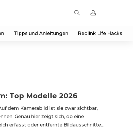
en
Tipps und Anleitungen
Reolink Life Hacks
Registrieren
Einloggen
Bestellung verfolgen
: Top Modelle 2026
uf dem Kamerabild ist sie zwar sichtbar,
nen. Genau hier zeigt sich, ob eine
ch erfasst oder entfernte Bildausschnitte