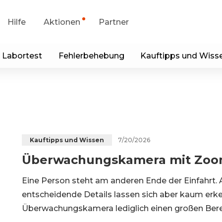
Hilfe
Aktionen
Partner
 Labortest
Fehlerbehebung
Kauftipps und Wiss
portanfrage
Sonderangebot
runterladen
Generalüberholt
p & Client
Blog
7/20/2026
Kauftipps und Wissen
Überwachungskamera mit Zoom
Kontakt
Eine Person steht am anderen Ende der Einfahrt. A
entscheidende Details lassen sich aber kaum erken
Überwachungskamera lediglich einen großen Berei