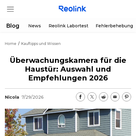
Blog
News
Reolink Labortest
Fehlerbehebung
Home
/
Kauftipps und Wissen
Shop
Überwachungskamera für die
Produkte
Haustür: Auswahl und
Empfehlungen 2026
Hilfe
Nicola
7/29/2026
Supportanfrage
Aktionen
Partner
Herunterladen
Sonderangebot
App & Client
Bestellung verfolgen
Generalüberholt