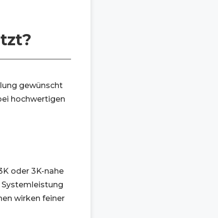
tzt?
ellung gewünscht
 bei hochwertigen
 3K oder 3K-nahe
d Systemleistung
hen wirken feiner