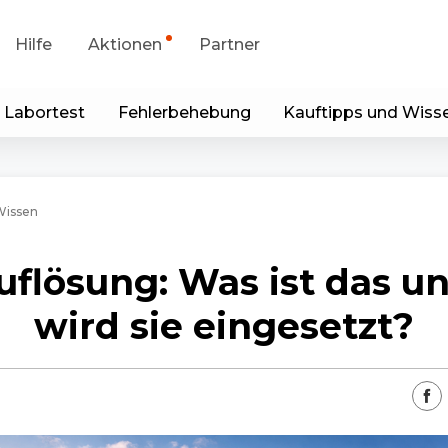
Hilfe
Aktionen
Partner
 Labortest
Fehlerbehebung
Kauftipps und Wiss
portanfrage
Sonderangebot
runterladen
Generalüberholt
Wissen
p & Client
uflösung: Was ist das u
Blog
wird sie eingesetzt?
Kontakt