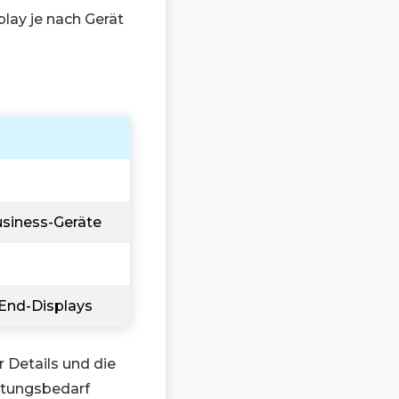
play je nach Gerät
siness-Geräte
End-Displays
r Details und die
istungsbedarf