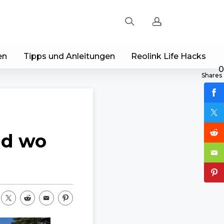
en
Tipps und Anleitungen
Reolink Life Hacks
Registrieren
0
Shares
Einloggen
Bestellung verfolgen
nd wo