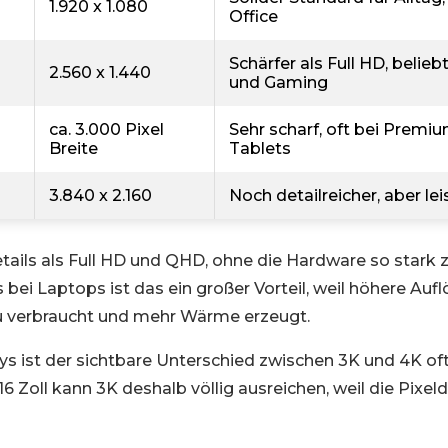
1.920 x 1.080
Office
Schärfer als Full HD, belie
2.560 x 1.440
und Gaming
ca. 3.000 Pixel
Sehr scharf, oft bei Prem
Breite
Tablets
3.840 x 2.160
Noch detailreicher, aber le
tails als Full HD und QHD, ohne die Hardware so stark
bei Laptops ist das ein großer Vorteil, weil höhere Auf
u verbraucht und mehr Wärme erzeugt.
ays ist der sichtbare Unterschied zwischen 3K und 4K oft
16 Zoll kann 3K deshalb völlig ausreichen, weil die Pixeld