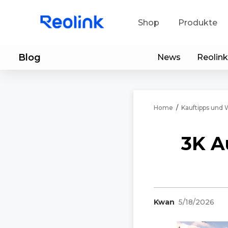
Shop
Produkte
Blog
News
Reolink
Sup
He
Home
/
Kauftipps und 
Ap
3K A
Kwan
5/18/2026