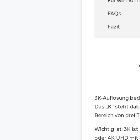
Für wen lohn
FAQs
Fazit
3K-Auflösung bedeu
Das „K“ steht dabe
Bereich von drei 
Wichtig ist: 3K ist
oder 4K UHD mit 3