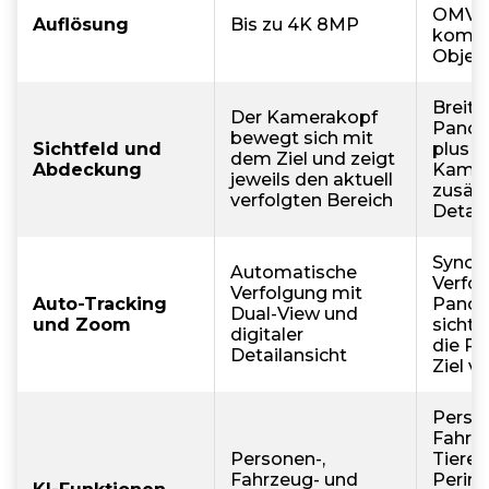
OMVI 
Auflösung
Bis zu 4K 8MP
kombi
Objek
Breite
Der Kamerakopf
Panor
bewegt sich mit
Sichtfeld und
plus b
dem Ziel und zeigt
Abdeckung
Kamer
jeweils den aktuell
zusätz
verfolgten Bereich
Detail
Synchr
Automatische
Verfol
Verfolgung mit
Auto-Tracking
Panor
Dual-View und
und Zoom
sichtb
digitaler
die P
Detailansicht
Ziel v
Perso
Fahrz
Personen-,
Tierer
Fahrzeug- und
Perim