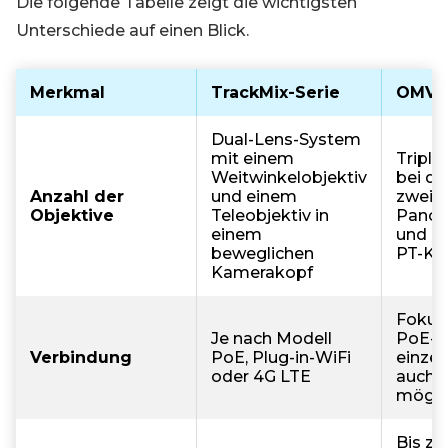
Die folgende Tabelle zeigt die wichtigsten
Unterschiede auf einen Blick.
Merkmal
TrackMix-Serie
OMVI-
Dual-Lens-System
mit einem
Triple
Weitwinkelobjektiv
bei de
Anzahl der
und einem
zwei 
Objektive
Teleobjektiv in
Panor
einem
und ei
beweglichen
PT-Ka
Kamerakopf
Fokus 
Je nach Modell
PoE-In
Verbindung
PoE, Plug-in-WiFi
einze
oder 4G LTE
auch 
mögli
Bis zu