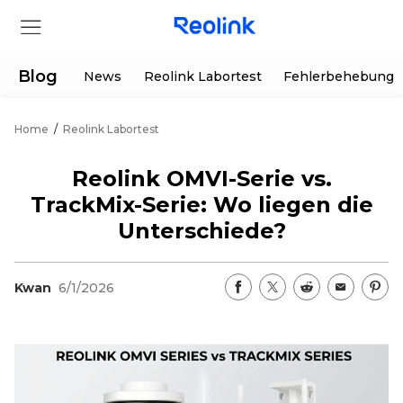
Blog
News
Reolink Labortest
Fehlerbehebung
Home
/
Reolink Labortest
Shop
Reolink OMVI-Serie vs.
Produkte
TrackMix-Serie: Wo liegen die
Unterschiede?
Hilfe
Kwan
6/1/2026
Supportanfrage
Aktionen
Partner
Herunterladen
Sonderangebot
App & Client
Bestellung verfolgen
Generalüberholt