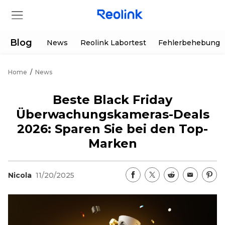
Blog
News
Reolink Labortest
Fehlerbehebung
Home
/
News
Shop
Beste Black Friday
Produkte
Überwachungskameras-Deals
2026: Sparen Sie bei den Top-
Hilfe
Marken
Supportanfrage
Aktionen
Nicola
11/20/2025
Partner
Herunterladen
Sonderangebot
App & Client
Bestellung verfolgen
Generalüberholt