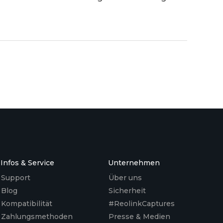
richt sehen wir uns genau an, wie dieses
Infos & Service
Unternehmen
Support
Über uns
Blog
Sicherheit
Kompatibilität
#ReolinkCaptures
Zahlungsmethoden
Presse & Medien