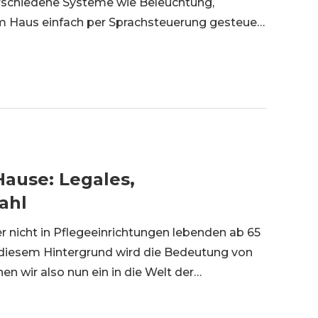
rschiedene Systeme wie Beleuchtung,
im Haus einfach per Sprachsteuerung gesteuert
 Sie ein grundlegendes Verständnis des
ause: Legales,
ahl
er nicht in Pflegeeinrichtungen lebenden ab 65
r diesem Hintergrund wird die Bedeutung von
wir also nun ein in die Welt der
cherheit von Senioren und erfahren wir, wie