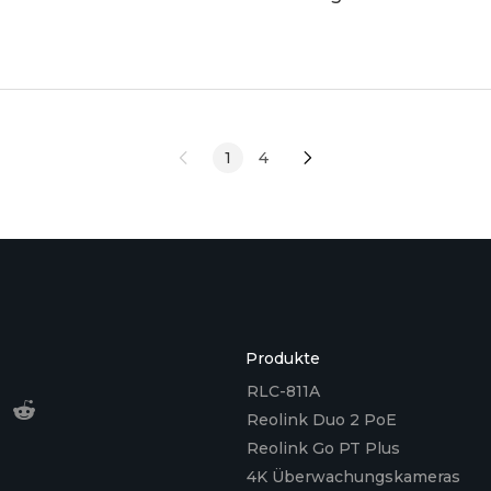
ohne teure monatliche Gebühren. In diesem Testbe
Paket in Bezug auf die Abdeckung Ihres Grun
1
4
Produkte
RLC-811A
Reolink Duo 2 PoE
Reolink Go PT Plus
4K Überwachungskameras