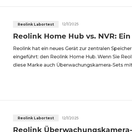
12/1/2025
Reolink Labortest
Reolink Home Hub vs. NVR: Ein
Reolink hat ein neues Gerät zur zentralen Speich
eingeführt: den Reolink Home Hub. Wenn Sie Reoli
diese Marke auch Überwachungskamera-Sets mit
erfüllen oberflächlich ähnliche Funktionen. Und we
gehen wir auf die
12/1/2025
Reolink Labortest
Reolink Überwachungskamera-