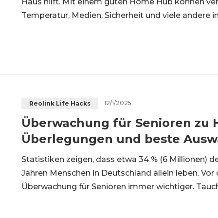
Haus hilft. Mit einem guten Home Hub können ve
Temperatur, Medien, Sicherheit und viele andere 
werden. Durch das Lesen dieses Artikels erhalten
Konzepts, der Funktionen und der Anw
12/1/2025
Reolink Life Hacks
Überwachung für Senioren zu H
Überlegungen und beste Ausw
Statistiken zeigen, dass etwa 34 % (6 Millionen) d
Jahren Menschen in Deutschland allein leben. Vo
Überwachung für Senioren immer wichtiger. Tauchen 
Videoüberwachung zur Überwachung und für die Si
man die b