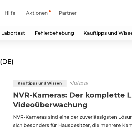
Hilfe
Aktionen
Partner
 Labortest
Fehlerbehebung
Kauftipps und Wiss
portanfrage
Sonderangebot
runterladen
Generalüberholt
(DE)
p & Client
Blog
7/13/2026
Kauftipps und Wissen
NVR-Kameras: Der komplette L
Kontakt
Videoüberwachung
NVR-Kameras sind eine der zuverlässigsten Lösun
sich besonders für Hausbesitzer, die mehrere Ka