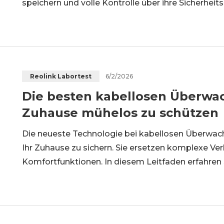
speichern und volle Kontrolle über ihre Sicherhei
Installationen oder Nutzer ohne Verkabelungsmö
wie WLAN-Kameras mit Home Hub sinnvoll
6/2/2026
Reolink Labortest
Die besten kabellosen Überwa
Zuhause mühelos zu schützen
Die neueste Technologie bei kabellosen Überwac
Ihr Zuhause zu sichern. Sie ersetzen komplexe V
Komfortfunktionen. In diesem Leitfaden erfahre
es gibt und worauf Sie bei der Auswahl des für Ih
Videoüberwachungssystem für Ihr Zuha