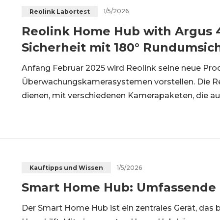
1/5/2026
Reolink Labortest
Reolink Home Hub with Argus 4 
Sicherheit mit 180° Rundumsic
Anfang Februar 2025 wird Reolink seine neue Pro
Überwachungskamerasystemen vorstellen. Die Re
dienen, mit verschiedenen Kamerapaketen, die auf
Überwachungsanforderungen zugeschnitten sind. 
kabelloses Kamerasystem von Reolink testen – R
1/5/2026
Kauftipps und Wissen
Smart Home Hub: Umfassende E
Der Smart Home Hub ist ein zentrales Gerät, das