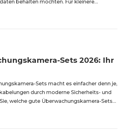
tsdaten behalten möchten. Für kleinere
glichkeit können jedoch auch andere Systeme
chungskamera-Sets 2026: Ihr
hungskamera-Sets macht es einfacher denn je,
erkabelungen durch moderne Sicherheits- und
n Sie, welche gute Überwachungskamera-Sets
re Bedürfnisse idealen kabellosen