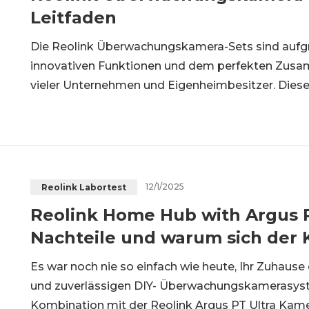
Leitfaden
Die Reolink Überwachungskamera-Sets sind aufgrun
innovativen Funktionen und dem perfekten Zusam
vieler Unternehmen und Eigenheimbesitzer. Dieser
des Reolink Sets und deren Einsatzmöglichkeiten v
Schritt zeigen, wie Sie
12/1/2025
Reolink Labortest
Reolink Home Hub with Argus PT
Nachteile und warum sich der 
Es war noch nie so einfach wie heute, Ihr Zuhaus
und zuverlässigen DIY- Überwachungskamerasyst
Kombination mit der Reolink Argus PT Ultra Kame