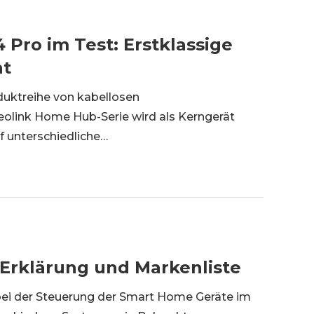
Pro im Test: Erstklassige
ht
duktreihe von kabellosen
olink Home Hub-Serie wird als Kerngerät
 unterschiedliche
In diesem Artikel werden wir ein brandneues
eolink Home Hub mit 2x Argus 4 Pro – F
rklärung und Markenliste
 bei der Steuerung der Smart Home Geräte im