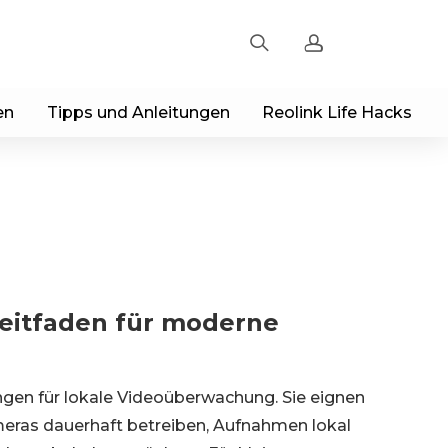
en
Tipps und Anleitungen
Reolink Life Hacks
Registrieren
Einloggen
Bestellung verfolgen
eitfaden für moderne
gen für lokale Videoüberwachung. Sie eignen
meras dauerhaft betreiben, Aufnahmen lokal