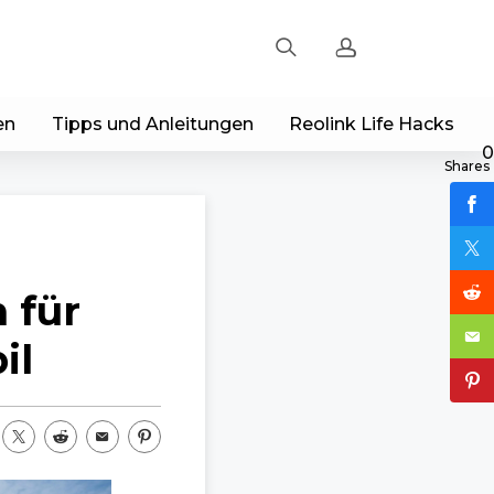
en
Tipps und Anleitungen
Reolink Life Hacks
Registrieren
0
Shares
Einloggen
Bestellung verfolgen
 für
il