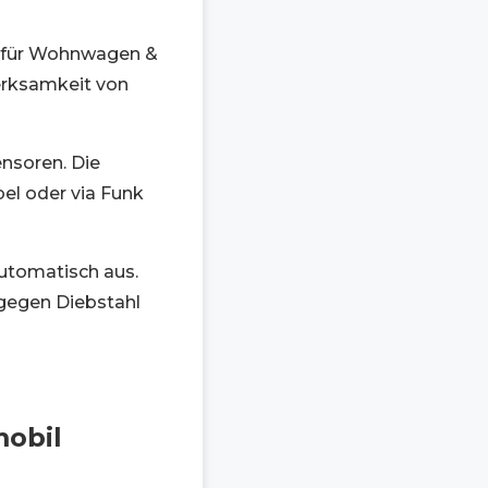
n für Wohnwagen &
erksamkeit von
ensoren. Die
el oder via Funk
automatisch aus.
gegen Diebstahl
obil