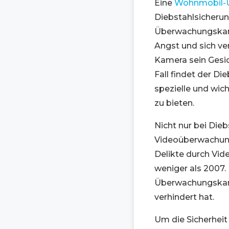
Eine
Wohnmobil-
Diebstahlsicheru
Überwachungskame
Angst und sich ver
Kamera sein Gesic
Fall findet der D
spezielle und wich
zu bieten.
Nicht nur bei Die
Videoüberwachung
Delikte durch Vid
weniger als 2007.
Überwachungskame
verhindert hat.
Um die Sicherhei