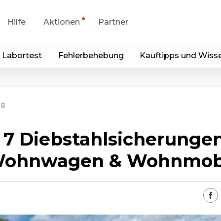
Hilfe
Aktionen
Partner
 Labortest
Fehlerbehebung
Kauftipps und Wiss
portanfrage
Sonderangebot
runterladen
Generalüberholt
ng
p & Client
 7 Diebstahlsicherungen
Blog
ohnwagen & Wohnmob
Kontakt