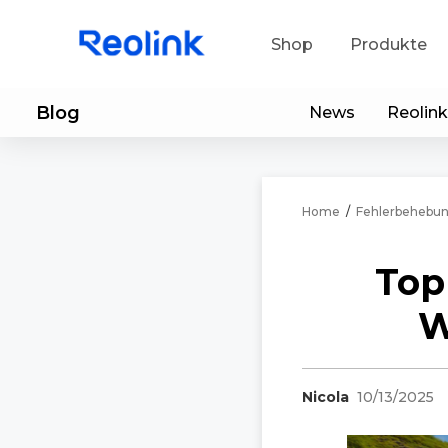
Shop
Produkte
Blog
News
Reolink
Sup
He
Home
/
Fehlerbehebu
Ap
Top
W
Nicola
10/13/2025