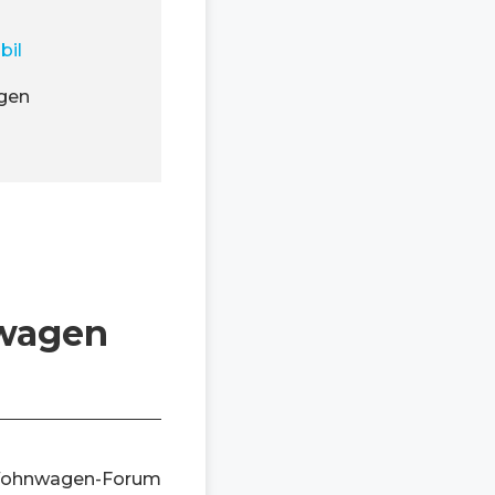
bil
agen
nwagen
m Wohnwagen-Forum