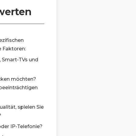
werten
ezifischen
 Faktoren:
, Smart-TVs und
ecken möchten?
beeinträchtigen
lität, spielen Sie
?
oder IP-Telefonie?