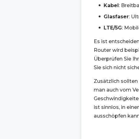
Kabel
: Breit
Glasfaser
: Ul
LTE/5G
: Mobi
Es ist entscheide
Router wird beisp
Überprüfen Sie Ihr
Sie sich nicht siche
Zusätzlich sollte
man auch vom Ver
Geschwindigkeiten
ist sinnlos, in ei
ausschöpfen kann