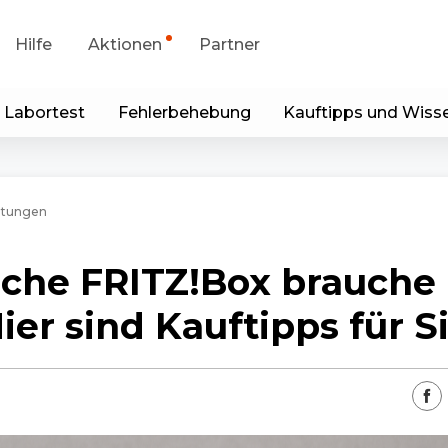
Hilfe
Aktionen
Partner
 Labortest
Fehlerbehebung
Kauftipps und Wiss
portanfrage
Sonderangebot
runterladen
Generalüberholt
eitungen
p & Client
che FRITZ!Box brauche 
Blog
ier sind Kauftipps für S
Kontakt