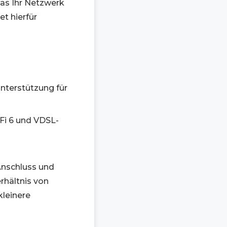
was Ihr Netzwerk
t hierfür
Unterstützung für
-Fi 6 und VDSL-
Anschluss und
rhältnis von
kleinere