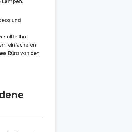
e Lampen,
ideos und
 sollte Ihre
nem einfacheren
nes Büro von den
edene