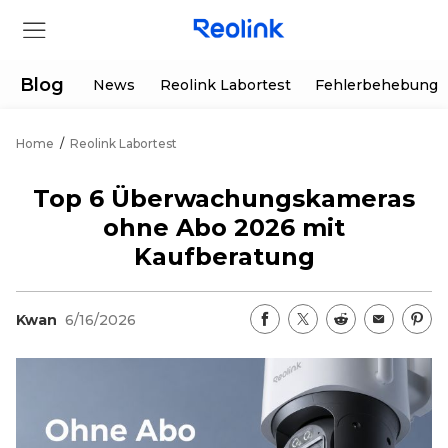
Blog
News
Reolink Labortest
Fehlerbehebung
Home
/
Reolink Labortest
Shop
Top 6 Überwachungskameras
Produkte
ohne Abo 2026 mit
Kaufberatung
Hilfe
Kwan
6/16/2026
Supportanfrage
Aktionen
Partner
Herunterladen
Sonderangebot
App & Client
Bestellung verfolgen
Generalüberholt