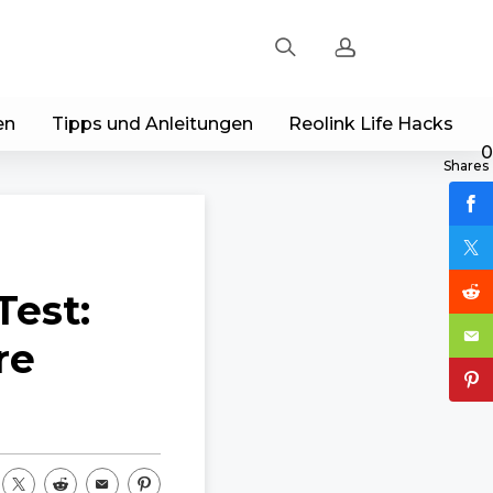
en
Tipps und Anleitungen
Reolink Life Hacks
Registrieren
0
Shares
Einloggen
Bestellung verfolgen
Test:
re