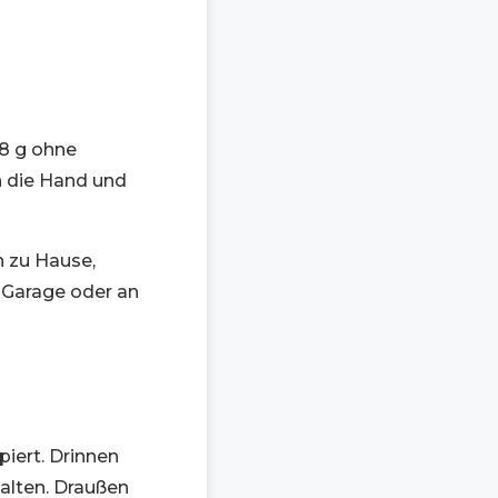
8 g ohne
n die Hand und
n zu Hause,
r Garage oder an
piert. Drinnen
alten. Draußen