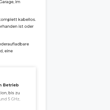
 Garage, im
komplett kabellos.
orhanden ist oder
ederaufladbare
d, eine
m Betrieb
ion, bis zu
und 5 GHz,