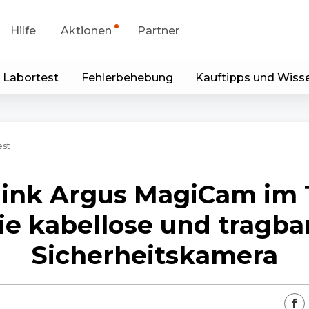
Hilfe
Aktionen
Partner
 Labortest
Fehlerbehebung
Kauftipps und Wiss
portanfrage
Sonderangebot
runterladen
Generalüberholt
est
p & Client
ink Argus MagiCam im 
Blog
ie kabellose und tragba
Kontakt
Sicherheitskamera