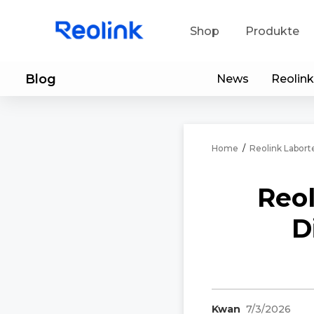
Shop
Produkte
Blog
News
Reolink
Sup
He
Home
/
Reolink Labort
Ap
Reol
D
Kwan
7/3/2026