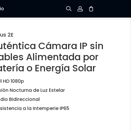
io
Registrarse
us 2E
uténtica Cámara IP sin
Iniciar sesión
ables Alimentada por
Rastree el Pedido
tería o Energía Solar
ll HD 1080p
sión Nocturna de Luz Estelar
dio Bidireccional
sistencia a la Intemperie IP65