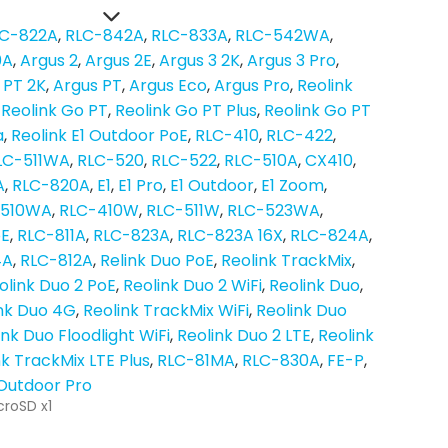
LC-822A
RLC-842A
RLC-833A
RLC-542WA
0A
Argus 2
Argus 2E
Argus 3 2K
Argus 3 Pro
 PT 2K
Argus PT
Argus Eco
Argus Pro
Reolink
Reolink Go PT
Reolink Go PT Plus
Reolink Go PT
a
Reolink E1 Outdoor PoE
RLC-410
RLC-422
LC-511WA
RLC-520
RLC-522
RLC-510A
CX410
A
RLC-820A
E1
E1 Pro
E1 Outdoor
E1 Zoom
-510WA
RLC-410W
RLC-511W
RLC-523WA
oE
RLC-811A
RLC-823A
RLC-823A 16X
RLC-824A
4A
RLC-812A
Relink Duo PoE
Reolink TrackMix
olink Duo 2 PoE
Reolink Duo 2 WiFi
Reolink Duo
nk Duo 4G
Reolink TrackMix WiFi
Reolink Duo
ink Duo Floodlight WiFi
Reolink Duo 2 LTE
Reolink
nk TrackMix LTE Plus
RLC-81MA
RLC-830A
FE-P
 Outdoor Pro
croSD x1