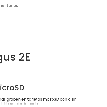
entarios
gus 2E
icroSD
as graben en tarjetas microSD con o sin
t. No se pierda nada.