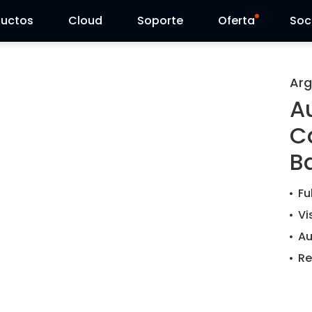
ductos
Cloud
Soporte
Oferta
Soc
Centro de Soporte
Ventas Flash
Arg
A
Centro de Descarga
Reolink Day
C
Blog
Ba
Contáctenos
Fu
Vi
Au
Re