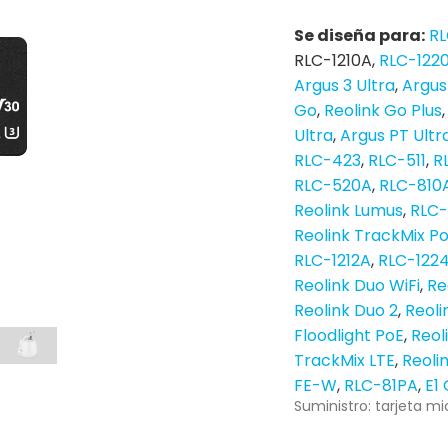
Se diseña para:
R
RLC-1210A
RLC-122
Argus 3 Ultra
Argus
Go
Reolink Go Plus
Ultra
Argus PT Ultr
RLC-423
RLC-511
R
RLC-520A
RLC-810
Reolink Lumus
RLC
Reolink TrackMix P
RLC-1212A
RLC-122
Reolink Duo WiFi
Re
Reolink Duo 2
Reoli
Floodlight PoE
Reol
TrackMix LTE
Reoli
FE-W
RLC-81PA
E1
Suministro: tarjeta mi