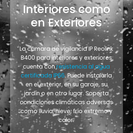
Interiores como
en Exteriores
La cámara de vigilancia IP Reolink
B400 para interiores y exteriores
cuenta con
resistencia al agua
certificada IP66
. Puede instalarla
en el exterior, en su garaje, su
jardín o en otro lugar. Soporta
condiciones climáticas adversas
como lluvia, nieve, frío extremo y
calor.