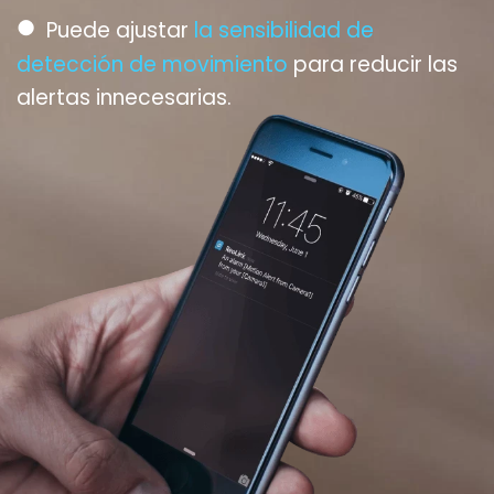
●
Puede ajustar
la sensibilidad de
detección de movimiento
para reducir las
alertas innecesarias.