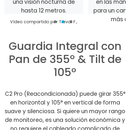
una visión nocturna de
en las manos
hasta 12 metros.
para un camp
más am
Vídeo compartido por Trevor F.,
un cliente de Reolink.
Guardia Integral con
Pan de 355º & Tilt de
105º
C2 Pro (Reacondicionada) puede girar 355°
en horizontal y 105° en vertical de forma
suave y silenciosa. Si quiere un mayor rango
de monitoreo, es una solución económica y
no requiere el cableado complicado de