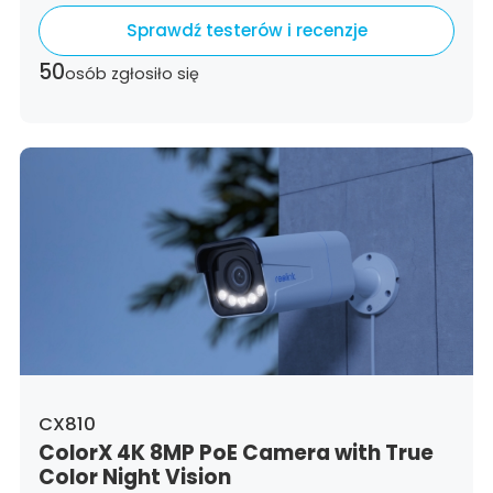
Luxembourg,
Latvia,
Malta,
Netherlands,
Sprawdź testerów i recenzje
Poland,
Portugal,
Romania,
Sweden,
Slovenia,
Slovakia
50
osób zgłosiło się
CX810
ColorX 4K 8MP PoE Camera with True
Color Night Vision