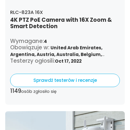
RLC-823A 16X
4K PTZ PoE Camera with 16X Zoom &
Smart Detection
Wymagane:
4
Obowiązuje w:
United Arab Emirates,
Argentina,
Austria,
Australia,
Belgium,
Testerzy ogłosili:
Bulgaria,
Benin,
Brazil,
Oct 17, 2022
Belize,
Canada,
Switzerland,
Chile,
Colombia,
Costa Rica,
Czech Republic,
Germany,
Denmark,
Sprawdź testerów i recenzje
Dominican Republic,
Algeria,
Ecuador,
Estonia,
Spain,
Ethiopia,
Finland,
France,
1149
osób zgłosiło się
United Kingdom,
Greece,
Guatemala,
Hong
Kong,
Croatia,
Hungary,
Indonesia,
Republic
of Ireland,
Israel,
Italy,
Japan,
South Korea,
Kuwait,
Saint Lucia,
Lithuania,
Luxembourg,
Latvia,
Morocco,
Malta,
Malaysia,
Nigeria,
Netherlands,
Panama,
Peru,
Philippines,