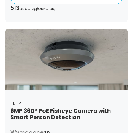
Estonia,
Spain,
Ethiopia,
Finland,
France,
513
osób zgłosiło się
United Kingdom,
Greece,
Guatemala,
Hong
Kong,
Croatia,
Hungary,
Indonesia,
Republic
of Ireland,
Israel,
Italy,
Japan,
South Korea,
Kuwait,
Saint Lucia,
Lithuania,
Luxembourg,
Latvia,
Morocco,
Malta,
Malaysia,
Nigeria,
Netherlands,
Panama,
Peru,
Philippines,
Poland,
Portugal,
Qatar,
Romania,
Saudi
Arabia,
Sweden,
Singapore,
Slovenia,
Slovakia,
Thailand,
Turkey,
Trinidad and
Tobago,
United States,
Vietnam,
South Africa
FE-P
6MP 360° PoE Fisheye Camera with
Smart Person Detection
Wymagane:
10