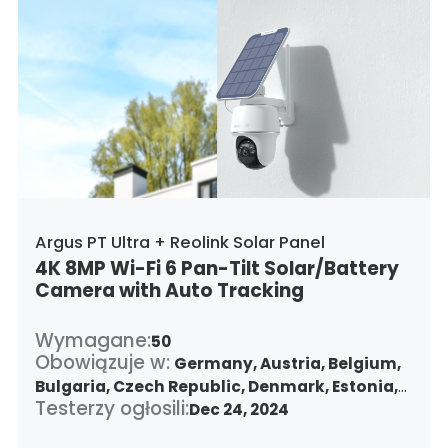
Argus PT Ultra + Reolink Solar Panel
4K 8MP Wi-Fi 6 Pan-Tilt Solar/Battery
Camera with Auto Tracking
Wymagane:
50
Obowiązuje w:
Germany,
Austria,
Belgium,
Bulgaria,
Czech Republic,
Denmark,
Estonia,
Testerzy ogłosili:
Spain,
Finland,
France,
Dec 24, 2024
Greece,
Croatia,
Hungary,
Republic of Ireland,
Italy,
Lithuania,