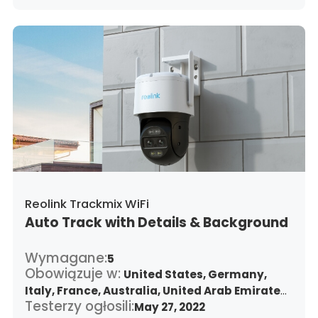
Reolink Trackmix WiFi
Auto Track with Details & Background
Wymagane:
5
Obowiązuje w:
United States,
Germany,
Italy,
France,
Australia,
United Arab Emirates,
Testerzy ogłosili:
Argentina,
Austria,
May 27, 2022
Belgium,
Bulgaria,
Benin,