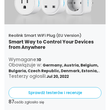
Reolink Smart WiFi Plug (EU Version)
Smart Way to Control Your Devices
from Anywhere
Wymagane:
10
Obowiązuje w:
Germany,
Austria,
Belgium,
Bulgaria,
Czech Republic,
Denmark,
Estonia,
Testerzy ogłosili:
Spain,
Finland,
France,
Jul 20, 2022
Greece,
Croatia,
Hungary,
Republic of Ireland,
Italy,
Lithuania,
Luxembourg,
Latvia,
Malta,
Netherlands,
Sprawdź testerów i recenzje
Poland,
Portugal,
Romania,
Sweden,
Slovenia,
Slovakia
87
osób zgłosiło się