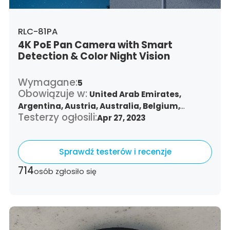
RLC-81PA
4K PoE Pan Camera with Smart
Detection & Color Night Vision
Wymagane:
5
Obowiązuje w:
United Arab Emirates,
Argentina,
Austria,
Australia,
Belgium,
Testerzy ogłosili:
Bulgaria,
Benin,
Brazil,
Apr 27, 2023
Belize,
Canada,
Switzerland,
Chile,
Colombia,
Costa Rica,
Czech Republic,
Germany,
Denmark,
Sprawdź testerów i recenzje
Dominican Republic,
Algeria,
Ecuador,
Estonia,
Spain,
Ethiopia,
Finland,
France,
714
osób zgłosiło się
United Kingdom,
Greece,
Guatemala,
Hong
Kong,
Croatia,
Hungary,
Indonesia,
Republic
of Ireland,
Israel,
Italy,
Japan,
South Korea,
Kuwait,
Saint Lucia,
Lithuania,
Luxembourg,
Latvia,
Morocco,
Malta,
Malaysia,
Nigeria,