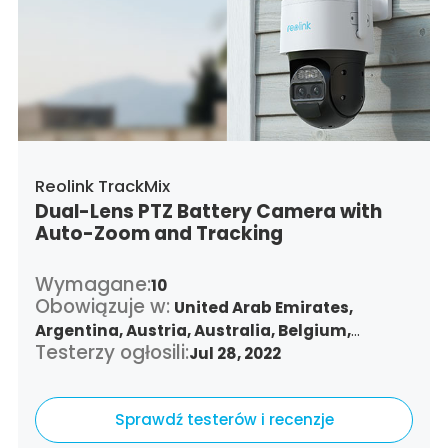
Poland,
Portugal,
Qatar,
Romania,
Saudi
Arabia,
Sweden,
Singapore,
Slovenia,
Slovakia,
Thailand,
Turkey,
Trinidad and
Tobago,
United States,
Vietnam,
South Africa
Reolink TrackMix
Dual-Lens PTZ Battery Camera with
Auto-Zoom and Tracking
Wymagane:
10
Obowiązuje w:
United Arab Emirates,
Argentina,
Austria,
Australia,
Belgium,
Testerzy ogłosili:
Bulgaria,
Benin,
Brazil,
Jul 28, 2022
Belize,
Canada,
Switzerland,
Chile,
Colombia,
Costa Rica,
Czech Republic,
Germany,
Denmark,
Sprawdź testerów i recenzje
Dominican Republic,
Algeria,
Ecuador,
Estonia,
Spain,
Ethiopia,
Finland,
France,