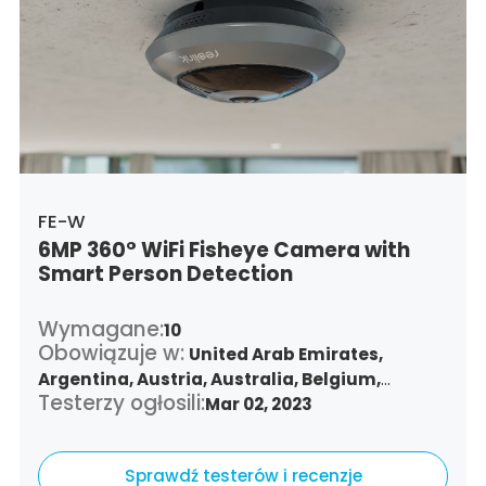
Netherlands,
Panama,
Peru,
Philippines,
Poland,
Portugal,
Qatar,
Romania,
Saudi
Arabia,
Sweden,
Singapore,
Slovenia,
Slovakia,
Thailand,
Turkey,
Trinidad and
Tobago,
United States,
Vietnam,
South Africa
FE-W
6MP 360° WiFi Fisheye Camera with
Smart Person Detection
Wymagane:
10
Obowiązuje w:
United Arab Emirates,
Argentina,
Austria,
Australia,
Belgium,
Testerzy ogłosili:
Bulgaria,
Benin,
Brazil,
Mar 02, 2023
Belize,
Canada,
Switzerland,
Chile,
Colombia,
Costa Rica,
Czech Republic,
Germany,
Denmark,
Sprawdź testerów i recenzje
Dominican Republic,
Algeria,
Ecuador,