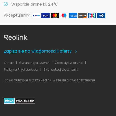
Wsparcie online 1:1, 24/6
Akceptujemy
Zapisz się na wiadomości i oferty
O nas
|
Gwarancja i zwrot
|
Zasady i warunki
|
Polityka Prywatności
|
Skontaktuj się z nami
Prawa autorskie © 2026 Reolink. Wszelkie prawa zastrzeżone.