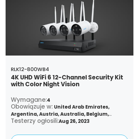
Latvia,
Morocco,
Malta,
Malaysia,
Nigeria,
Netherlands,
Panama,
Peru,
Philippines,
Poland,
Portugal,
Qatar,
Romania,
Saudi
Arabia,
Sweden,
Singapore,
Slovenia,
Slovakia,
Thailand,
Turkey,
Trinidad and
Tobago,
United States,
Vietnam,
South Africa
RLK12-800WB4
4K UHD WiFi 6 12-Channel Security Kit
with Color Night Vision
Wymagane:
4
Obowiązuje w:
United Arab Emirates,
Argentina,
Austria,
Australia,
Belgium,
Testerzy ogłosili:
Bulgaria,
Benin,
Brazil,
Aug 26, 2023
Belize,
Canada,
Switzerland,
Chile,
Colombia,
Costa Rica,
Czech Republic,
Germany,
Denmark,