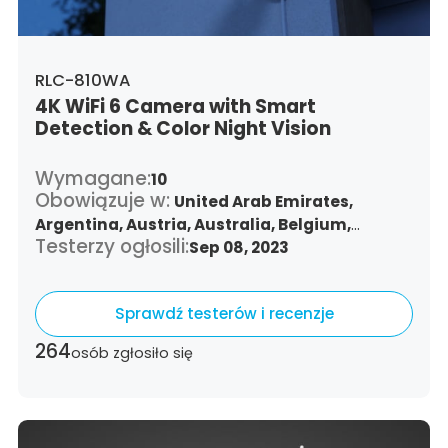
RLC-810WA
4K WiFi 6 Camera with Smart
Detection & Color Night Vision
Wymagane:
10
Obowiązuje w:
United Arab Emirates,
Argentina,
Austria,
Australia,
Belgium,
Testerzy ogłosili:
Bulgaria,
Benin,
Brazil,
Sep 08, 2023
Belize,
Canada,
Switzerland,
Chile,
Colombia,
Costa Rica,
Czech Republic,
Germany,
Denmark,
Sprawdź testerów i recenzje
Dominican Republic,
Algeria,
Ecuador,
Estonia,
Spain,
Ethiopia,
Finland,
France,
264
osób zgłosiło się
United Kingdom,
Greece,
Guatemala,
Hong
Kong,
Croatia,
Hungary,
Indonesia,
Republic
of Ireland,
Israel,
Italy,
Japan,
South Korea,
Kuwait,
Saint Lucia,
Lithuania,
Luxembourg,