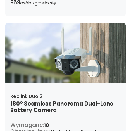
969
osób zgłosiło się
United Kingdom,
Greece,
Guatemala,
Hong
Kong,
Croatia,
Hungary,
Indonesia,
Republic
of Ireland,
Israel,
Italy,
Japan,
South Korea,
Kuwait,
Saint Lucia,
Lithuania,
Luxembourg,
Latvia,
Morocco,
Malta,
Malaysia,
Nigeria,
Netherlands,
Panama,
Peru,
Philippines,
Poland,
Portugal,
Qatar,
Romania,
Saudi
Arabia,
Sweden,
Singapore,
Slovenia,
Slovakia,
Thailand,
Turkey,
Trinidad and
Tobago,
United States,
Vietnam,
South Africa
Reolink Duo 2
180° Seamless Panorama Dual-Lens
Battery Camera
Wymagane:
10