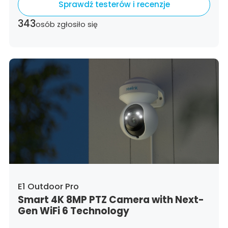
Sprawdź testerów i recenzje
Dominican Republic,
Algeria,
Ecuador,
Estonia,
Spain,
Ethiopia,
Finland,
France,
343
osób zgłosiło się
United Kingdom,
Greece,
Guatemala,
Hong
Kong,
Croatia,
Hungary,
Indonesia,
Republic
of Ireland,
Israel,
Italy,
Japan,
South Korea,
Kuwait,
Saint Lucia,
Lithuania,
Luxembourg,
Latvia,
Morocco,
Malta,
Malaysia,
Nigeria,
Netherlands,
Panama,
Peru,
Philippines,
Poland,
Portugal,
Qatar,
Romania,
Saudi
Arabia,
Sweden,
Singapore,
Slovenia,
Slovakia,
Thailand,
Turkey,
Trinidad and
Tobago,
United States,
Vietnam,
South Africa
E1 Outdoor Pro
Smart 4K 8MP PTZ Camera with Next-
Gen WiFi 6 Technology