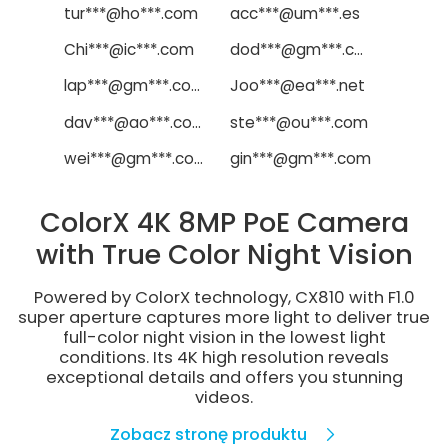
tur***@ho***.com
acc***@um***.es
Chi***@ic***.com
dod***@gm***.com
lap***@gm***.com
Joo***@ea***.net
dav***@ao***.com
ste***@ou***.com
wei***@gm***.com
gin***@gm***.com
ColorX 4K 8MP PoE Camera
with True Color Night Vision
Powered by ColorX technology, CX810 with F1.0
super aperture captures more light to deliver true
full-color night vision in the lowest light
conditions. Its 4K high resolution reveals
exceptional details and offers you stunning
videos.
Zobacz stronę produktu