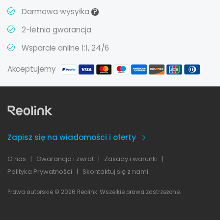
?
Darmowa wysyłka
2-letnia gwarancja
Wsparcie online 1:1, 24/6
Akceptujemy
Zapisz się na wiadomości i oferty
O nas
|
Gwarancja i zwrot
|
Zasady i warunki
|
Polityka Prywatności
|
Skontaktuj się z nami
Prawa autorskie © 2026 Reolink. Wszelkie prawa zastrzeżone.