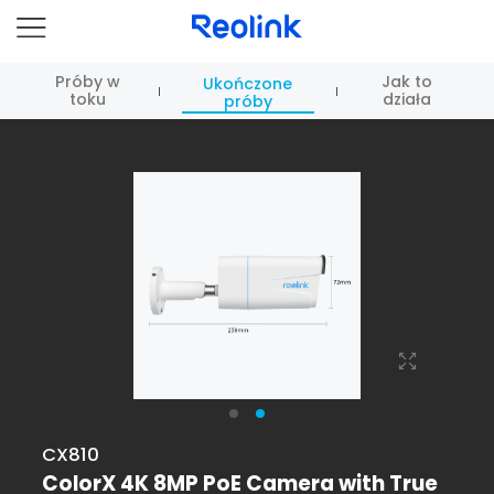
Próby w
Jak to
Ukończone
toku
działa
próby
CX810
ColorX 4K 8MP PoE Camera with True