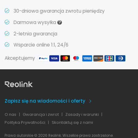
30-dniowa gwarancja zwrotu pieniędzy
?
Darmowa wysyłka
2-letnia gwarancja
Wsparcie online 1:1, 24/6
Akceptujemy
Zapisz się na wiadomości i oferty
O nas
|
Gwarancja i zwrot
|
Zasady i warunki
|
Polityka Prywatności
|
Skontaktuj się z nami
Prawa autorskie © 2026 Reolink. Wszelkie prawa zastrzeżone.