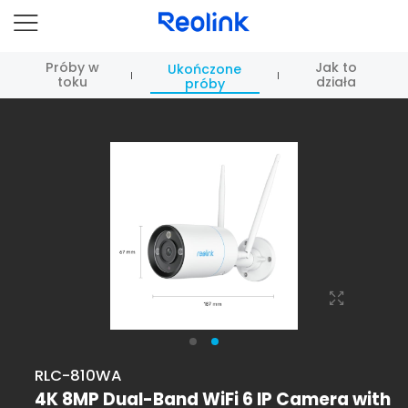
Próby w
Jak to
Ukończone
toku
działa
próby
RLC-810WA
4K 8MP Dual-Band WiFi 6 IP Camera with