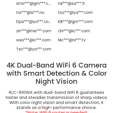
sma***@gm***.com
ral***@sa***.fi
tor***@si***.no
tso***@ya***.com
Dpa***@ya***.com
Klk***@gm***.com
zin***@me***.com
chi***@ic***.com
wes***@ic***.com
Nic***@ni***.tv
Tso***@ya***.com
4K Dual-Band WiFi 6 Camera
with Smart Detection & Color
Night Vision
RLC-810WA with dual-band WiFi 6 guarantees
faster and steadier transmission of sharp videos.
With color night vision and smart detection, it
stands as a high-performance choice.
*Note: WiFi 6 router is needed
.