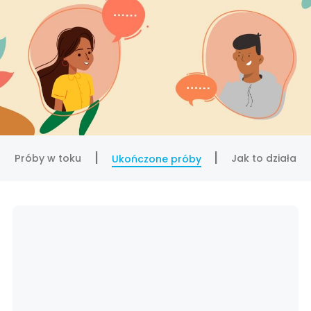
Próby w toku
Jak to działa
Ukończone próby