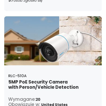
97
osób zgłosiło się
RLC-510A
5MP PoE Security Camera
with Person/Vehicle Detection
Wymagane:
20
Obowiązuje w:
United States