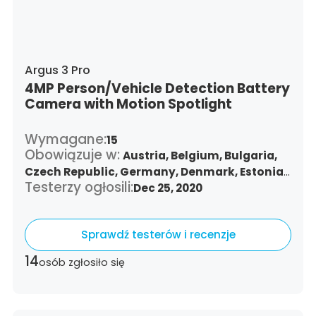
Argus 3 Pro
4MP Person/Vehicle Detection Battery
Camera with Motion Spotlight
Wymagane:
15
Obowiązuje w:
Austria,
Belgium,
Bulgaria,
Czech Republic,
Germany,
Denmark,
Estonia,
Testerzy ogłosili:
Spain,
Finland,
France,
Dec 25, 2020
United Kingdom,
Greece,
Croatia,
Hungary,
Republic of
Ireland,
Italy,
Lithuania,
Luxembourg,
Latvia,
Sprawdź testerów i recenzje
Malta,
Netherlands,
Poland,
Portugal,
Romania,
Sweden,
Slovenia,
Slovakia
14
osób zgłosiło się