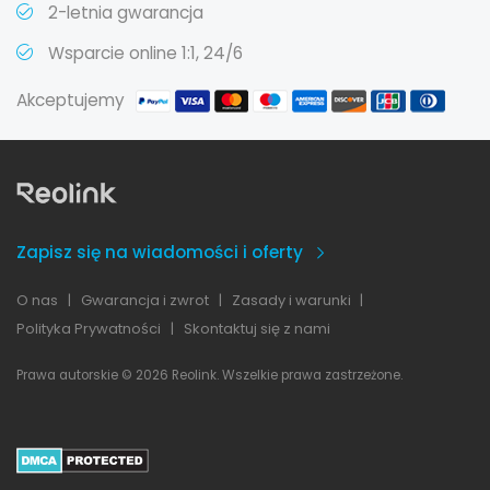
2-letnia gwarancja
Wsparcie online 1:1, 24/6
Akceptujemy
Zapisz się na wiadomości i oferty
O nas
|
Gwarancja i zwrot
|
Zasady i warunki
|
Polityka Prywatności
|
Skontaktuj się z nami
Prawa autorskie © 2026 Reolink. Wszelkie prawa zastrzeżone.