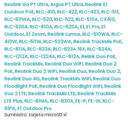
Reolink Go PT Ultra
Argus PT Ultra
Reolink E1
Outdoor PoE
RLC-410
RLC-422
RLC-423
RLC-511
RLC-511WA
RLC-520
RLC-522
RLC-510A
CX410
RLC-520A
RLC-810A
RLC-820A
E1
E1 Pro
E1
Outdoor
E1 Zoom
Reolink Lumus
RLC-510WA
RLC-
410W
RLC-511W
RLC-523WA
Reolink TrackMix PoE
RLC-811A
RLC-823A
RLC-823A 16X
RLC-824A
RLC-1212A
RLC-1224A
RLC-812A
Relink Duo PoE
Reolink TrackMix
Reolink Duo WiFi
Reolink Duo 2
PoE
Reolink Duo 2 WiFi
Reolink Duo
Reolink Duo 2
Reolink Duo 4G
Reolink TrackMix WiFi
Reolink Duo
Floodlight PoE
Reolink Duo Floodlight WiFi
Reolink
Duo 2 LTE
Reolink TrackMix LTE
Reolink TrackMix
LTE Plus
RLC-81MA
RLC-830A
FE-P
FE-W
RLC-
81PA
E1 Outdoor Pro
Suministro: tarjeta microSD x1