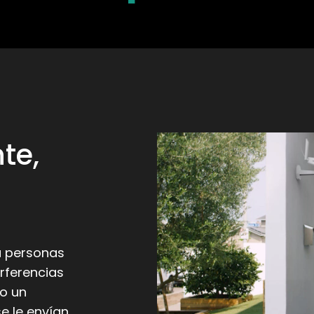
te,
 a personas
erferencias
do un
se le envían