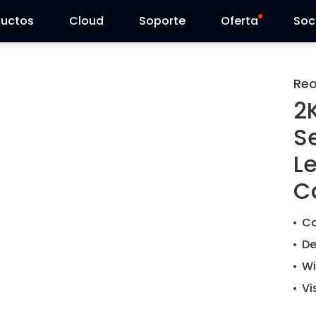
ductos
Cloud
Soporte
Oferta
Soc
Centro de Soporte
Ventas Flash
Reo
2
Centro de Descarga
Reolink Day
S
Blog
L
C
Contáctenos
Ca
De
Wi
Vi