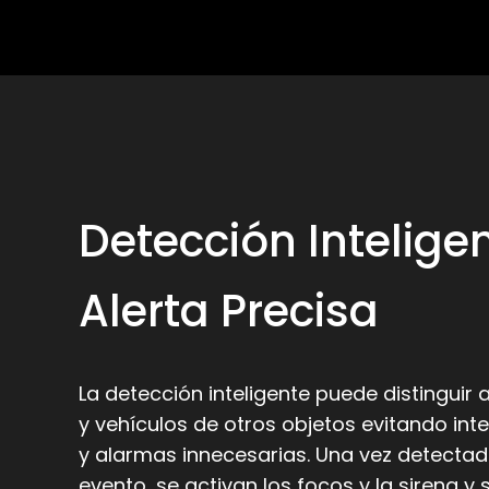
Detección Inteligen
Alerta Precisa
La detección inteligente puede distinguir
y vehículos de otros objetos evitando int
y alarmas innecesarias. Una vez detecta
evento, se activan los focos y la sirena y 