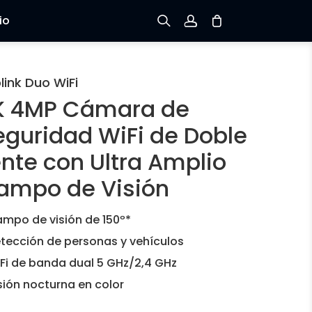
io
Registrarse
link Duo WiFi
K 4MP Cámara de
Iniciar sesión
eguridad WiFi de Doble
Rastree el Pedido
ente con Ultra Amplio
ampo de Visión
mpo de visión de 150º*
tección de personas y vehículos
Fi de banda dual 5 GHz/2,4 GHz
sión nocturna en color