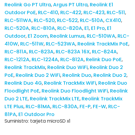
Reolink Go PT Ultra
Argus PT Ultra
Reolink E1
Outdoor PoE
RLC-410
RLC-422
RLC-423
RLC-511
RLC-511WA
RLC-520
RLC-522
RLC-510A
CX410
RLC-520A
RLC-810A
RLC-820A
E1
E1 Pro
E1
Outdoor
E1 Zoom
Reolink Lumus
RLC-510WA
RLC-
410W
RLC-511W
RLC-523WA
Reolink TrackMix PoE
RLC-811A
RLC-823A
RLC-823A 16X
RLC-824A
RLC-1212A
RLC-1224A
RLC-812A
Relink Duo PoE
Reolink TrackMix
Reolink Duo WiFi
Reolink Duo 2
PoE
Reolink Duo 2 WiFi
Reolink Duo
Reolink Duo 2
Reolink Duo 4G
Reolink TrackMix WiFi
Reolink Duo
Floodlight PoE
Reolink Duo Floodlight WiFi
Reolink
Duo 2 LTE
Reolink TrackMix LTE
Reolink TrackMix
LTE Plus
RLC-81MA
RLC-830A
FE-P
FE-W
RLC-
81PA
E1 Outdoor Pro
Suministro: tarjeta microSD x1