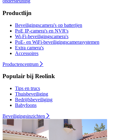
ondersteuning
Productlijn
Beveiligingscamera's op batterijen
PoE IP-camera's en NVR's
Wi-Fi-beveiligingscamera's
PoE- en WiFi-beveiligingscamerasystemen
Extra camera's
Accessoires
Productencentrum
Populair bij Reolink
Tips en trucs
Thuisbeveiliging
Bedrijfsbeveiliging
Babyfoons
Beveiligingsinzichten