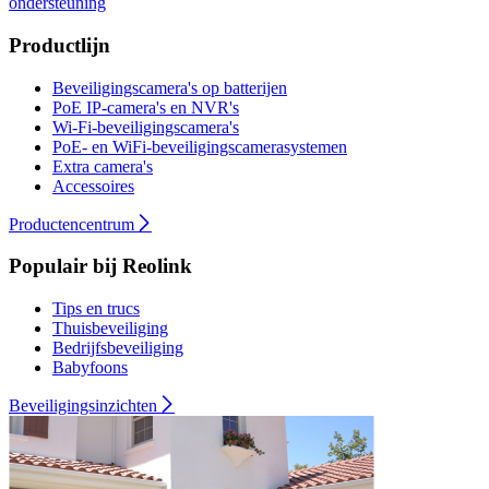
ondersteuning
Productlijn
Beveiligingscamera's op batterijen
PoE IP-camera's en NVR's
Wi-Fi-beveiligingscamera's
PoE- en WiFi-beveiligingscamerasystemen
Extra camera's
Accessoires
Productencentrum
Populair bij Reolink
Tips en trucs
Thuisbeveiliging
Bedrijfsbeveiliging
Babyfoons
Beveiligingsinzichten