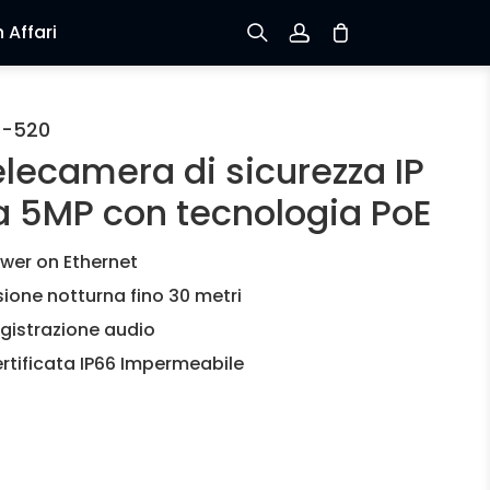
 Affari
Iscriviti
C-520
elecamera di sicurezza IP
Accedi
a 5MP con tecnologia PoE
Verifica lo stato dell’ordine
wer on Ethernet
sione notturna fino 30 metri
gistrazione audio
rtificata IP66 Impermeabile