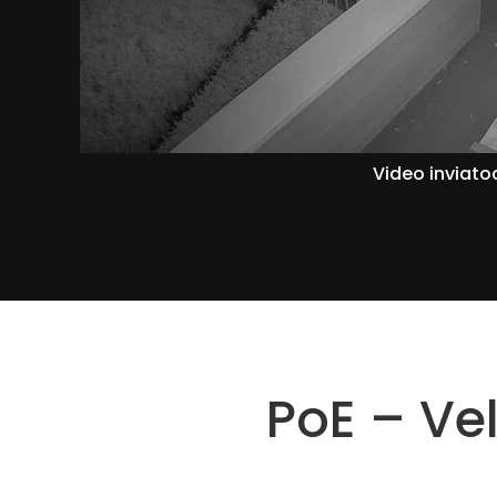
Video inviatoc
PoE – Ve