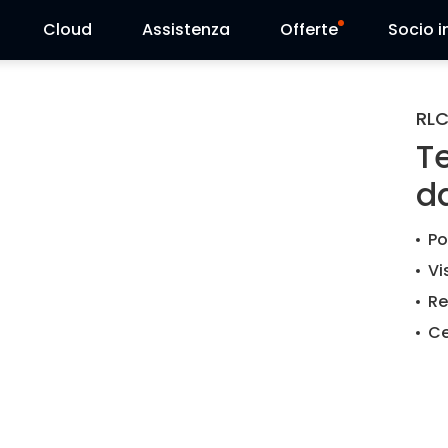
Cloud
Assistenza
Offerte
Socio in
Centro Assistenza
Vendite flash
RL
T
Centro Scarica
Reolink Day
d
Blog
Po
Contattaci
Vi
Re
Ce