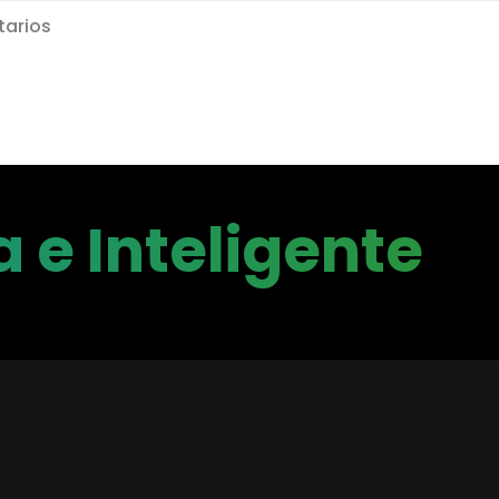
arios
 e Inteligente
etección