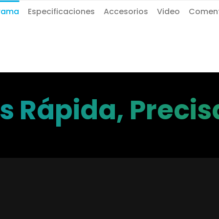
rama
Especificaciones
Accesorios
Video
Coment
 Rápida, Precisa
or más ingenioso con d