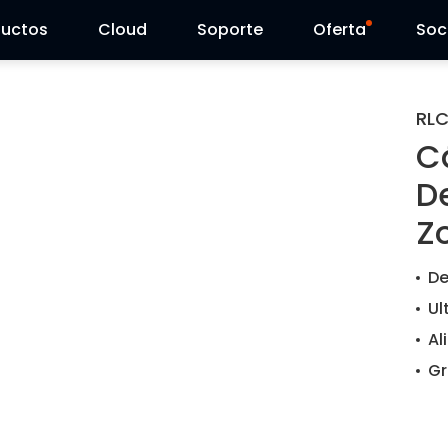
ductos
Cloud
Soporte
Oferta
Soc
Centro de Soporte
Ventas Flash
RL
C
Centro de Descarga
Reolink Day
De
Blog
Z
Contáctenos
De
Ul
Al
Gr