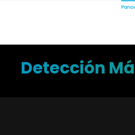
Pano
Detección Más
Protect