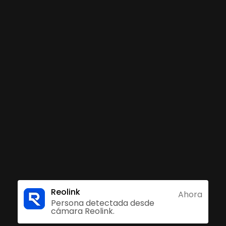
inteligente
2A puede distinguir a personas, vehículos y masco
a lo que le importa, no pierda de vista las verda
as no deseadas. ¡Sin suscripción, sin cuotas, sin p
ulos
Alertas Precisas
Sin suscripció
Reolink
Ahora
Persona detectada desde
cámara Reolink.