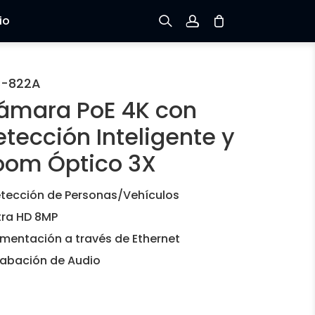
io
Registrarse
C-822A
ámara PoE 4K con
Iniciar sesión
tección Inteligente y
Rastree el Pedido
oom Óptico 3X
tección de Personas/Vehículos
tra HD 8MP
imentación a través de Ethernet
abación de Audio