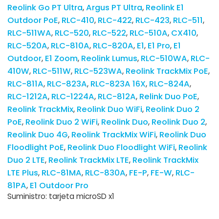
Reolink Go PT Ultra
Argus PT Ultra
Reolink E1
Outdoor PoE
RLC-410
RLC-422
RLC-423
RLC-511
RLC-511WA
RLC-520
RLC-522
RLC-510A
CX410
RLC-520A
RLC-810A
RLC-820A
E1
E1 Pro
E1
Outdoor
E1 Zoom
Reolink Lumus
RLC-510WA
RLC-
410W
RLC-511W
RLC-523WA
Reolink TrackMix PoE
RLC-811A
RLC-823A
RLC-823A 16X
RLC-824A
RLC-1212A
RLC-1224A
RLC-812A
Relink Duo PoE
Reolink TrackMix
Reolink Duo WiFi
Reolink Duo 2
PoE
Reolink Duo 2 WiFi
Reolink Duo
Reolink Duo 2
Reolink Duo 4G
Reolink TrackMix WiFi
Reolink Duo
Floodlight PoE
Reolink Duo Floodlight WiFi
Reolink
Duo 2 LTE
Reolink TrackMix LTE
Reolink TrackMix
LTE Plus
RLC-81MA
RLC-830A
FE-P
FE-W
RLC-
81PA
E1 Outdoor Pro
Suministro: tarjeta microSD x1