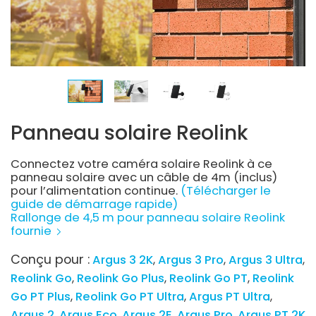
Panneau solaire Reolink
Connectez votre caméra solaire Reolink à ce
panneau solaire avec un câble de 4m (inclus)
pour l’alimentation continue.
(Télécharger le
guide de démarrage rapide)
Rallonge de 4,5 m pour panneau solaire Reolink
fournie
Conçu pour :
Argus 3 2K
Argus 3 Pro
Argus 3 Ultra
Reolink Go
Reolink Go Plus
Reolink Go PT
Reolink
Go PT Plus
Reolink Go PT Ultra
Argus PT Ultra
Argus 2
Argus Eco
Argus 2E
Argus Pro
Argus PT 2K