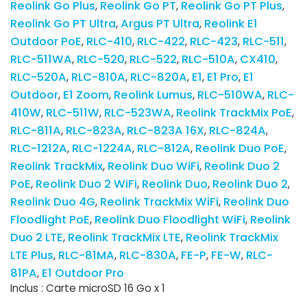
Reolink Go Plus
Reolink Go PT
Reolink Go PT Plus
Reolink Go PT Ultra
Argus PT Ultra
Reolink E1
Outdoor PoE
RLC-410
RLC-422
RLC-423
RLC-511
RLC-511WA
RLC-520
RLC-522
RLC-510A
CX410
RLC-520A
RLC-810A
RLC-820A
E1
E1 Pro
E1
Outdoor
E1 Zoom
Reolink Lumus
RLC-510WA
RLC-
410W
RLC-511W
RLC-523WA
Reolink TrackMix PoE
RLC-811A
RLC-823A
RLC-823A 16X
RLC-824A
RLC-1212A
RLC-1224A
RLC-812A
Reolink Duo PoE
Reolink TrackMix
Reolink Duo WiFi
Reolink Duo 2
PoE
Reolink Duo 2 WiFi
Reolink Duo
Reolink Duo 2
Reolink Duo 4G
Reolink TrackMix WiFi
Reolink Duo
Floodlight PoE
Reolink Duo Floodlight WiFi
Reolink
Duo 2 LTE
Reolink TrackMix LTE
Reolink TrackMix
LTE Plus
RLC-81MA
RLC-830A
FE-P
FE-W
RLC-
81PA
E1 Outdoor Pro
Inclus : Carte microSD 16 Go x 1