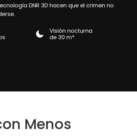
ecnología DNR 3D hacen que el crimen no
erse.
Visión nocturna
jos
de 30 m*
 con Menos