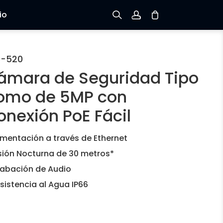
io
Registrarse
C-520
ámara de Seguridad Tipo
Iniciar sesión
omo de 5MP con
Rastree el Pedido
onexión PoE Fácil
imentación a través de Ethernet
sión Nocturna de 30 metros*
abación de Audio
sistencia al Agua IP66