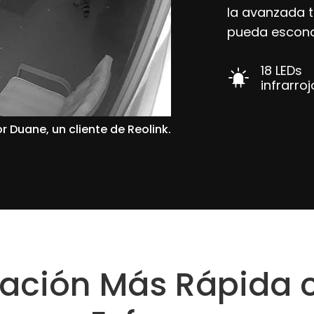
la avanzada t
pueda escond
18 LEDs
infrarro
r Duane, un cliente de Reolink.
alación Más Rápida