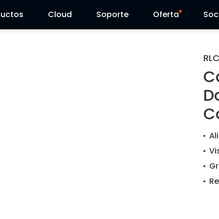
ductos
Cloud
Soporte
Oferta
Soc
Centro de Soporte
Ventas Flash
RL
C
Centro de Descarga
Reolink Day
D
Blog
C
Contáctenos
Al
Vi
Gr
Re