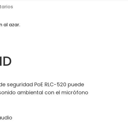
arios
n al azar.
HD
P de seguridad PoE RLC-520 puede
 sonido ambiental con el micrófono
audio