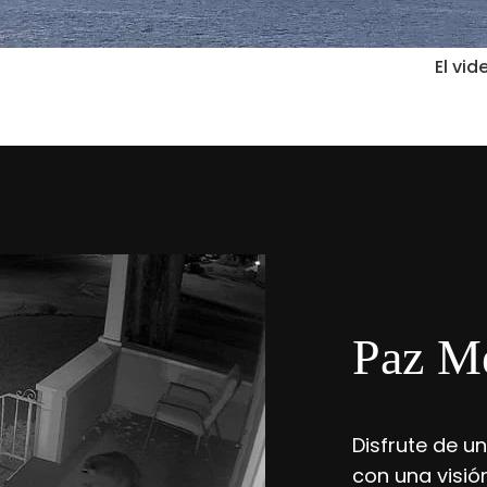
El vid
Paz Me
Disfrute de u
con una visión