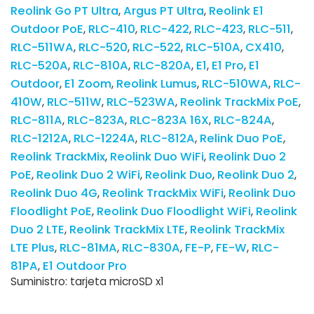
Reolink Go PT Ultra
Argus PT Ultra
Reolink E1
Outdoor PoE
RLC-410
RLC-422
RLC-423
RLC-511
RLC-511WA
RLC-520
RLC-522
RLC-510A
CX410
RLC-520A
RLC-810A
RLC-820A
E1
E1 Pro
E1
Outdoor
E1 Zoom
Reolink Lumus
RLC-510WA
RLC-
410W
RLC-511W
RLC-523WA
Reolink TrackMix PoE
RLC-811A
RLC-823A
RLC-823A 16X
RLC-824A
RLC-1212A
RLC-1224A
RLC-812A
Relink Duo PoE
Reolink TrackMix
Reolink Duo WiFi
Reolink Duo 2
PoE
Reolink Duo 2 WiFi
Reolink Duo
Reolink Duo 2
Reolink Duo 4G
Reolink TrackMix WiFi
Reolink Duo
Floodlight PoE
Reolink Duo Floodlight WiFi
Reolink
Duo 2 LTE
Reolink TrackMix LTE
Reolink TrackMix
LTE Plus
RLC-81MA
RLC-830A
FE-P
FE-W
RLC-
81PA
E1 Outdoor Pro
Suministro: tarjeta microSD x1