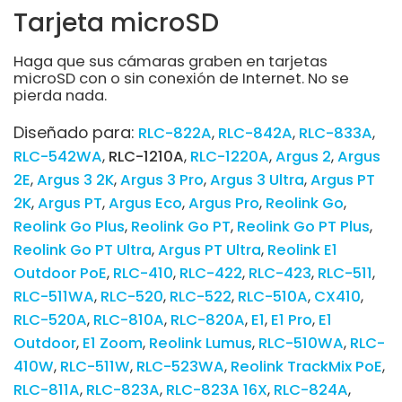
Tarjeta microSD
Haga que sus cámaras graben en tarjetas
microSD con o sin conexión de Internet. No se
pierda nada.
Diseñado para:
RLC-822A
RLC-842A
RLC-833A
RLC-542WA
RLC-1210A
RLC-1220A
Argus 2
Argus
2E
Argus 3 2K
Argus 3 Pro
Argus 3 Ultra
Argus PT
2K
Argus PT
Argus Eco
Argus Pro
Reolink Go
Reolink Go Plus
Reolink Go PT
Reolink Go PT Plus
Reolink Go PT Ultra
Argus PT Ultra
Reolink E1
Outdoor PoE
RLC-410
RLC-422
RLC-423
RLC-511
RLC-511WA
RLC-520
RLC-522
RLC-510A
CX410
RLC-520A
RLC-810A
RLC-820A
E1
E1 Pro
E1
Outdoor
E1 Zoom
Reolink Lumus
RLC-510WA
RLC-
410W
RLC-511W
RLC-523WA
Reolink TrackMix PoE
RLC-811A
RLC-823A
RLC-823A 16X
RLC-824A