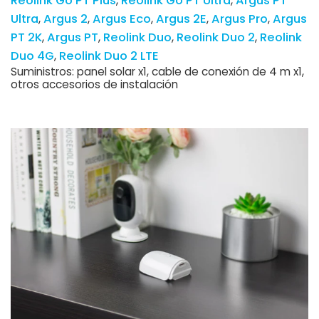
Reolink Go PT Plus
Reolink Go PT Ultra
Argus PT
Ultra
Argus 2
Argus Eco
Argus 2E
Argus Pro
Argus
PT 2K
Argus PT
Reolink Duo
Reolink Duo 2
Reolink
Duo 4G
Reolink Duo 2 LTE
Suministros: panel solar x1, cable de conexión de 4 m x1,
otros accesorios de instalación