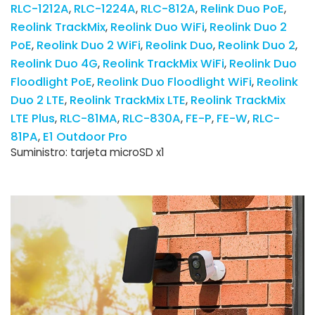
RLC-1212A
RLC-1224A
RLC-812A
Relink Duo PoE
Reolink TrackMix
Reolink Duo WiFi
Reolink Duo 2
PoE
Reolink Duo 2 WiFi
Reolink Duo
Reolink Duo 2
Reolink Duo 4G
Reolink TrackMix WiFi
Reolink Duo
Floodlight PoE
Reolink Duo Floodlight WiFi
Reolink
Duo 2 LTE
Reolink TrackMix LTE
Reolink TrackMix
LTE Plus
RLC-81MA
RLC-830A
FE-P
FE-W
RLC-
81PA
E1 Outdoor Pro
Suministro: tarjeta microSD x1