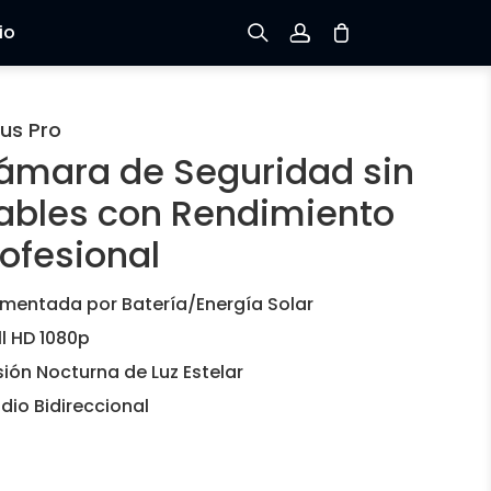
io
Registrarse
us Pro
ámara de Seguridad sin
Iniciar sesión
ables con Rendimiento
Rastree el Pedido
rofesional
imentada por Batería/Energía Solar
ll HD 1080p
sión Nocturna de Luz Estelar
dio Bidireccional