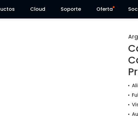
ductos
Cloud
Soporte
Oferta
Soc
Centro de Soporte
Ventas Flash
Arg
C
Centro de Descarga
Reolink Day
C
Blog
P
Contáctenos
Al
Fu
Vi
Au