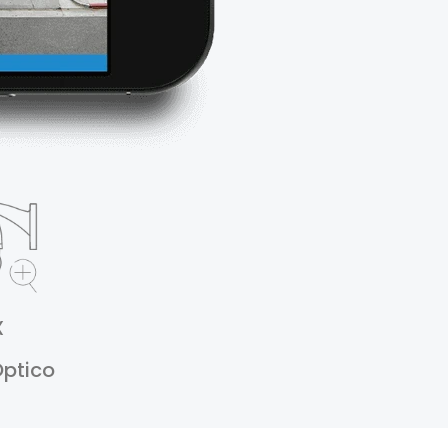
X
ptico