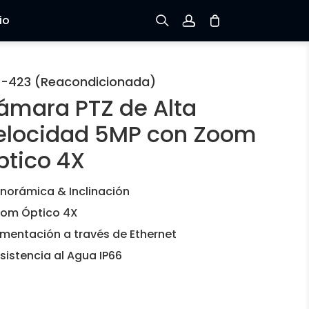
io
Registrarse
-423 (Reacondicionada)
ámara PTZ de Alta
Iniciar sesión
elocidad 5MP con Zoom
Rastree el Pedido
ptico 4X
norámica & Inclinación
om Óptico 4X
imentación a través de Ethernet
sistencia al Agua IP66