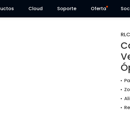
ductos
Cloud
Soporte
Oferta
Soc
Centro de Soporte
Ventas Flash
RLC
C
Centro de Descarga
Reolink Day
V
Blog
Ó
Contáctenos
Pa
Zo
Al
Re