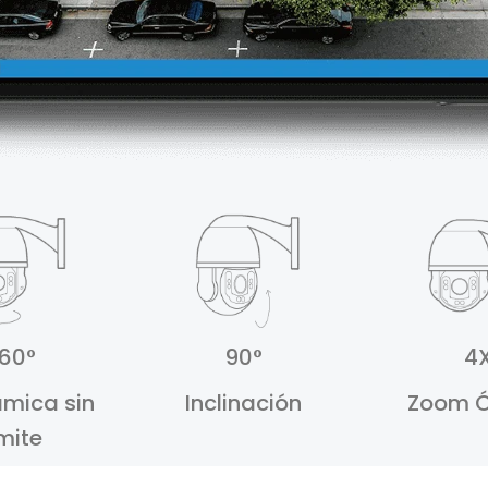
60°
90°
4
mica sin
Inclinación
Zoom Ó
mite