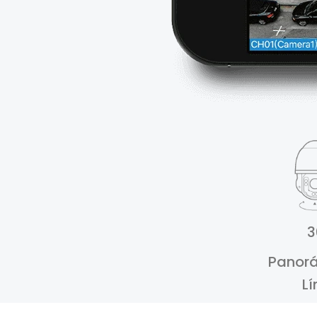
3
Panorá
Lí