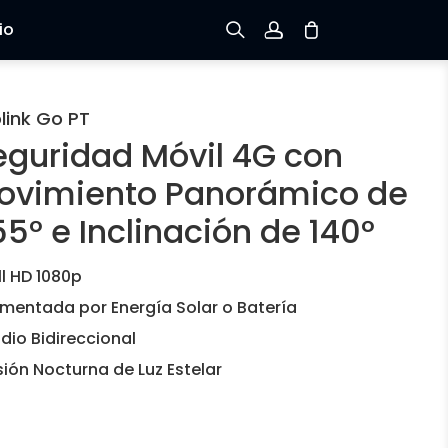
io
Registrarse
link Go PT
eguridad Móvil 4G con
Iniciar sesión
ovimiento Panorámico de
Rastree el Pedido
5° e Inclinación de 140°
ll HD 1080p
imentada por Energía Solar o Batería
dio Bidireccional
sión Nocturna de Luz Estelar