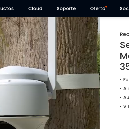
ductos
Cloud
Soporte
Oferta
Soc
Centro de Soporte
Ventas Flash
Reo
S
Centro de Descarga
Reolink Day
M
Blog
35
Contáctenos
Fu
Al
Au
Vi