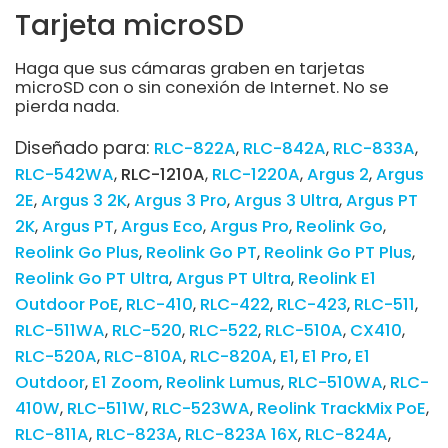
Tarjeta microSD
Haga que sus cámaras graben en tarjetas
microSD con o sin conexión de Internet. No se
pierda nada.
Diseñado para:
RLC-822A
RLC-842A
RLC-833A
RLC-542WA
RLC-1210A
RLC-1220A
Argus 2
Argus
2E
Argus 3 2K
Argus 3 Pro
Argus 3 Ultra
Argus PT
2K
Argus PT
Argus Eco
Argus Pro
Reolink Go
Reolink Go Plus
Reolink Go PT
Reolink Go PT Plus
Reolink Go PT Ultra
Argus PT Ultra
Reolink E1
Outdoor PoE
RLC-410
RLC-422
RLC-423
RLC-511
RLC-511WA
RLC-520
RLC-522
RLC-510A
CX410
RLC-520A
RLC-810A
RLC-820A
E1
E1 Pro
E1
Outdoor
E1 Zoom
Reolink Lumus
RLC-510WA
RLC-
410W
RLC-511W
RLC-523WA
Reolink TrackMix PoE
RLC-811A
RLC-823A
RLC-823A 16X
RLC-824A