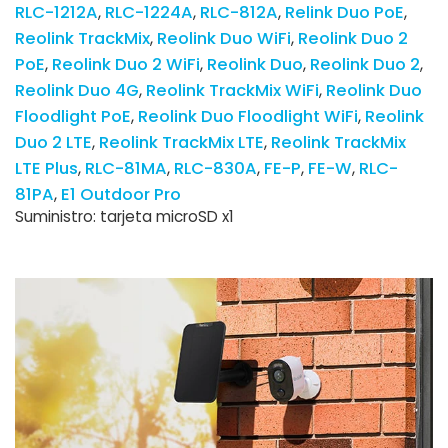
RLC-1212A
RLC-1224A
RLC-812A
Relink Duo PoE
Reolink TrackMix
Reolink Duo WiFi
Reolink Duo 2
PoE
Reolink Duo 2 WiFi
Reolink Duo
Reolink Duo 2
Reolink Duo 4G
Reolink TrackMix WiFi
Reolink Duo
Floodlight PoE
Reolink Duo Floodlight WiFi
Reolink
Duo 2 LTE
Reolink TrackMix LTE
Reolink TrackMix
LTE Plus
RLC-81MA
RLC-830A
FE-P
FE-W
RLC-
81PA
E1 Outdoor Pro
Suministro: tarjeta microSD x1