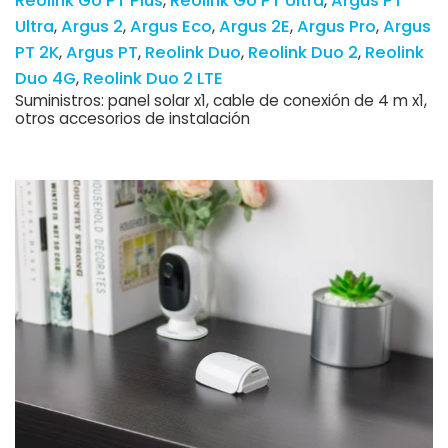
Reolink Go PT Plus
Reolink Go PT Ultra
Argus PT
Ultra
Argus 2
Argus Eco
Argus 2E
Argus Pro
Argus
PT 2K
Argus PT
Reolink Duo
Reolink Duo 2
Reolink
Duo 4G
Reolink Duo 2 LTE
Suministros: panel solar x1, cable de conexión de 4 m x1,
otros accesorios de instalación