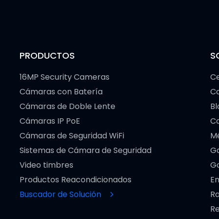
PRODUCTOS
S
16MP Security Cameras
Ce
Cámaras con Batería
C
Cámaras de Doble Lente
Bl
Cámaras IP PoE
Co
Cámaras de Seguridad WiFi
M
Sistemas de Cámara de Seguridad
Ga
Video timbres
Go
Productos Reacondicionados
En
Buscador de Solución
Ra
Re