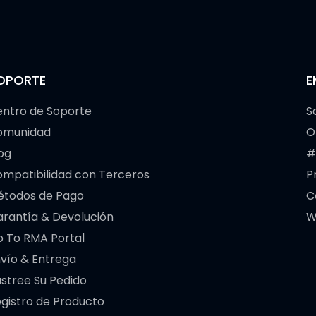
OPORTE
E
ntro de Soporte
S
omunidad
O
og
#
mpatibilidad con Terceros
P
étodos de Pago
C
rantía & Devolución
W
 To RMA Portal
vío & Entrega
stree Su Pedido
gistro de Producto