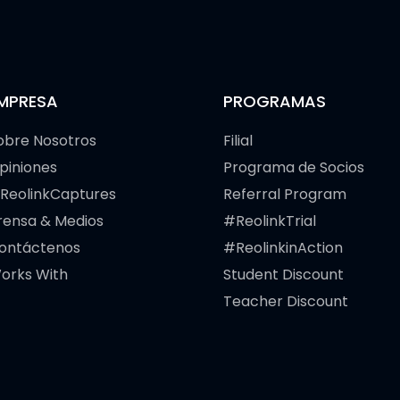
MPRESA
PROGRAMAS
obre Nosotros
Filial
piniones
Programa de Socios
ReolinkCaptures
Referral Program
rensa & Medios
#ReolinkTrial
ontáctenos
#ReolinkinAction
orks With
Student Discount
Teacher Discount