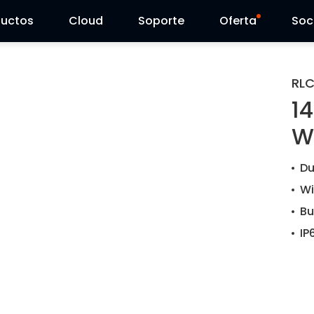
ductos
Cloud
Soporte
Oferta
Soc
Centro de Soporte
Ventas Flash
RL
1
Centro de Descarga
Reolink Day
W
Blog
Du
Contáctenos
Wi
Bu
IP