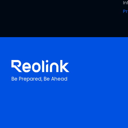
In
P
Be Prepared, Be Ahead