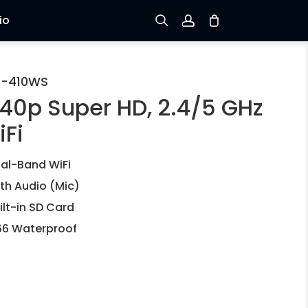
io
Registrarse
C-410WS
440p Super HD, 2.4/5 GHz
Iniciar sesión
iFi
Rastree el Pedido
al-Band WiFi
th Audio (Mic)
ilt-in SD Card
66 Waterproof