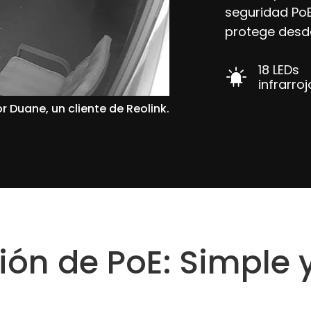
seguridad PoE
protege desde
18 LEDs
infrarro
r Duane, un cliente de Reolink.
ción de PoE: Simple 