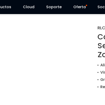
ductos
Cloud
Soporte
Oferta
Soc
Centro de Soporte
Ventas Flash
RL
C
Centro de Descarga
Reolink Day
S
Blog
Z
Contáctenos
Al
Vi
Gr
Re